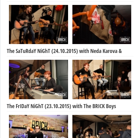
The SaTuRdaY NiGhT (24.10.2015) with Neda Karova &
The FrIDaY NiGhT (23.10.2015) with The BRICK Boys