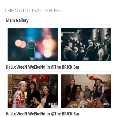
THEMATIC GALLERIES
Main Gallery
HaLLoWeeN WeEkeNd in @The BRICK Bar
HaLLoWeeN WeEkeNd in @The BRICK Bar