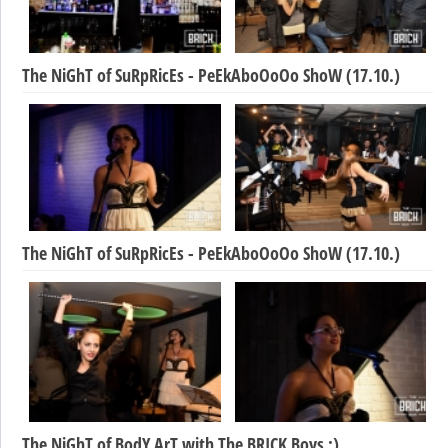
The NiGhT of SuRpRicEs - PeEkAboOoOo ShoW (17.10.)
The NiGhT of SuRpRicEs - PeEkAboOoOo ShoW (17.10.)
The NiGhT of BodY ArT with The BRICK Boys :)