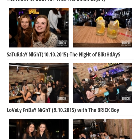
SaTuRdaY NiGhT(10.10.2015)-The NigHt of BiRtHdAyS
LoVeLy FriDaY NiGhT (9.10.2015) with The BRICK Boy