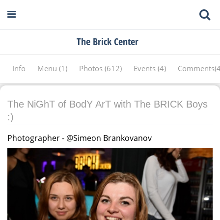
The Brick Center
Info
Menu (1)
Photos (612)
Events (4)
Comments(
The NiGhT of BodY ArT with The BRICK Boys
:)
Photographer - @Simeon Brankovanov