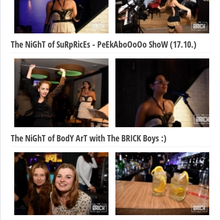
The NiGhT of SuRpRicEs - PeEkAboOoOo ShoW (17.10.)
The NiGhT of BodY ArT with The BRICK Boys :)