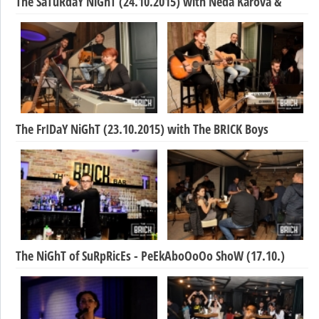
The SaTuRdaY NiGhT (24.10.2015) with Neda Karova &
The FrIDaY NiGhT (23.10.2015) with The BRICK Boys
The NiGhT of SuRpRicEs - PeEkAboOoOo ShoW (17.10.)