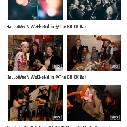
HaLLoWeeN WeEkeNd in @The BRICK Bar
HaLLoWeeN WeEkeNd in @The BRICK Bar