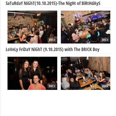
SaTuRdaY NiGhT(10.10.2015)-The NigHt of BiRtHdAyS
LoVeLy FriDaY NiGhT (9.10.2015) with The BRICK Boy