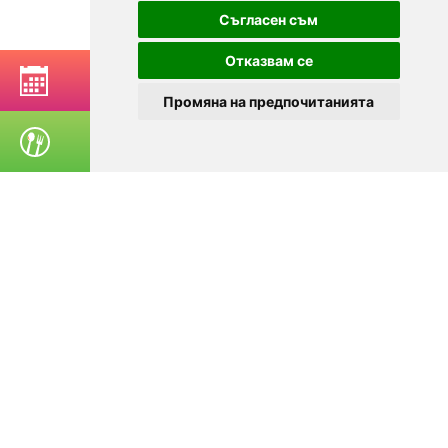
Съгласен съм
Отказвам се
BOOK A TABLE
Промяна на предпочитанията
ORDER FOOD
© 2025
Zavedenia.bg - online catalog for restaurants and bars in
Sofia, Plovdiv, Varna, Bansko
Choose a restaurant, bar, club, tavern, pizzeria. Book a table. See current
offers and events. Restaurants for special occasions, with different types
of cuisine.
For clients