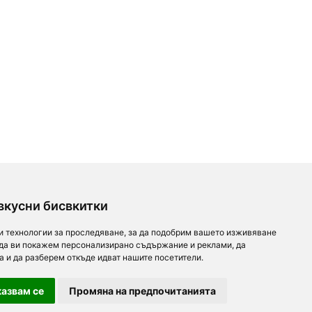
вкусни бисвкитки
и технологии за проследяване, за да подобрим вашето изживяване
 да ви покажем персонализирано съдържание и реклами, да
а и да разберем откъде идват нашите посетители.
азвам се
Промяна на предпочитанията