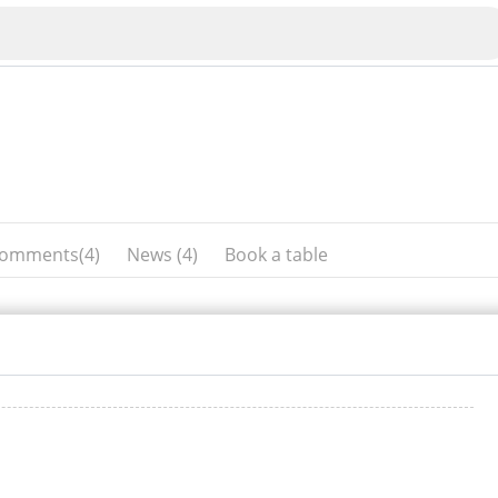
omments(4)
News (4)
Book a table
Veliko Tarnovo
Bu
Plovdiv
nko