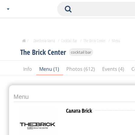
Choose City
Zavedenia Home
/
Zavedenia Varna
/
Cocktail Bar
/
The Brick Center
/
Menu
Sofia
The Brick Center
cocktail bar
Plovdiv
Varna
Info
Menu (1)
Photos (612)
Events (4)
C
SOFIA
Burgas
Veliko Tarnovo
Basnko
Menu
Ohters
Салата Brick
Bas