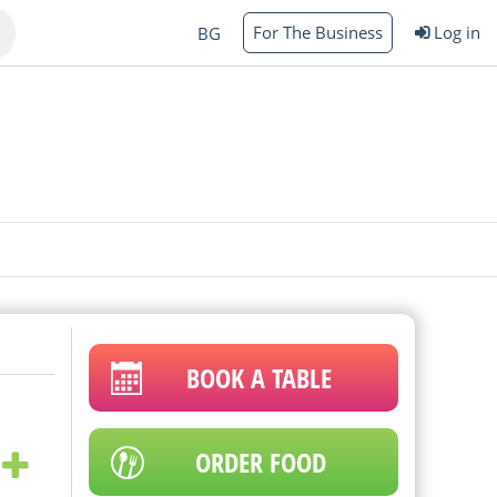
For The Business
Log in
BG
Varna
rgas
BOOK A TABLE
ORDER FOOD