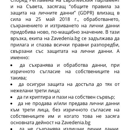
Според Регламена на Европейския парламент
и на Съвета, засягащ “общите правила за
защита на личните данни” (GDPR) влизащ в
сила на 25 май 2018 г., обработването,
съхранението и изтриването на лични данни
придобива ново, по-мащабно значение. В тази
връзка, екипа на Zavedenia.bg се задължава да
прилага и спазва всички правни разпоредби,
свързани със защитата на лични данни. А
именно:
да съхранява и обработва данни, при
изричното съгласие на собствениците на
такива;
да осигури защита на достъпа до тях от
нежелани трети лица;
да ги криптира и пази на собствен сървър;
да не продава и/или предава лични данни
към трети лица, без изричното съгласие на
собствениците им и когато това не засяга
основната дейност на Zavedenia.bg
да не съхранява излишни лични данни,