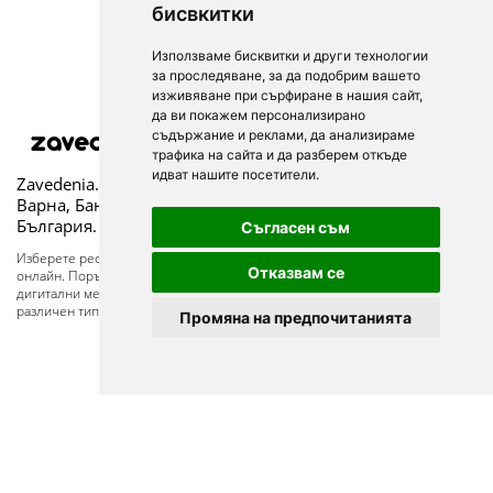
бисвкитки
Използваме бисквитки и други технологии
за проследяване, за да подобрим вашето
изживяване при сърфиране в нашия сайт,
да ви покажем персонализирано
съдържание и реклами, да анализираме
© 2025
трафика на сайта и да разберем откъде
идват нашите посетители.
Zavedenia.bg - каталог за заведения София, Пловдив,
Варна, Банско. Актуална информация за заведенията в
България.
Съгласен съм
Изберете ресторант, бар, клуб, механа или пицария. Резервирайте маса
Отказвам се
онлайн. Поръчайте храна за вкъщи. Вижте актуални оферти, събития,
дигитални менюта. Ресторанти за специални поводи, ресторанти с
различен тип кухня.
Промяна на предпочитанията
За посетители
Условия за ползване
Лични данни
Обратна връзка