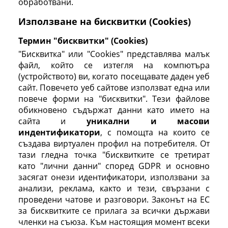
обработвани.
Използване на бисквитки (Cookies)
Термин "бисквитки" (Cookies)
"Бисквитка" или "Cookies" представлява малък
файл, който се изтегля на компютъра
(устройството) ви, когато посещавате даден уеб
сайт. Повечето уеб сайтове използват една или
повече форми на "бисквитки". Тези файлове
обикновено съдържат данни като името на
сайта и
уникални и масови
индентификатори
, с помощта на които се
създава виртуален профил на потребителя. От
тази гледна точка "бисквитките се третират
като "лични данни" според GDPR и основно
засягат онези идентификатори, използвани за
анализи, реклама, както и тези, свързани с
проведени чатове и разговори. Законът на ЕС
за бисквитките се прилага за всички държави
членки на съюза. Към настоящия момент всеки