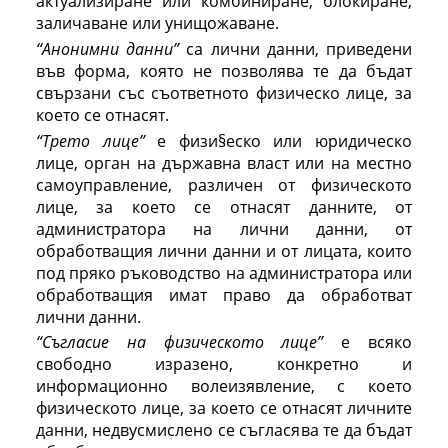
актуализиране или комбиниране, блокиране,
заличаване или унищожаване.
“Анонимни данни”
са лични данни, приведени
във форма, която не позволява те да бъдат
свързани със съответното физическо лице, за
което се отнасят.
“Трето лице”
е физи§еско или юридическо
лице, орган на държавна власт или на местно
самоуправление, различен от физическото
лице, за което се отнасят данните, от
администратора на лични данни, от
обработващия лични данни и от лицата, които
под пряко ръководство на администратора или
обработващия имат право да обработват
лични данни.
“Съгласие на физическото лице”
е всяко
свободно изразено, конкретно и
информационно волеизявление, с което
физическото лице, за което се отнасят личните
данни, недвусмислено се съгласява те да бъдат