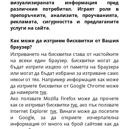
визуализираната информация пред
различния потребител. Играят роля в
препоръчките, анализите, проучванията,
рекламата, сигурността и предлаганите
услуги на сайта.
Как може да изтрием бисквитки от Вашия
браузер?
Изтриването на бисквитки става от настойките
на всеки един браузер. Бисквитки могат да
бъдат изтрити изцяло от паметта на браузера
или могат да бъдат избрани за изтриване само
някои от тях. Например информация как може
да изтриете бисквитки от Google Chrome може
да намерите
тук
.
Ако ползвате Mozilla Firefox може да прочете
как се изтриват бисквитки
тук
, ако пък ползвате
Internet Explorer
тук
. Винаги може да посетите
и Google, за да откриете изчерпателна
информация от много на брой сайтове как да