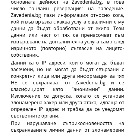
основната дейност на Zavedenia.bg, в това
число “онлайн резервация” на заведение.
Zavedenia.bg пази информация относно кога,
кой и във връзка с каква услуга е даличните му
данни да бъдат обработвани от екипа. Тези
данни или част от тях се пренасочват към
извършване на допълнителна услуга само след
изричното (повторно) съгласие на лицето-
собственик.
Данни като IP адреси, които могат да бъдат
засечени, но не могат да бъдат свързани с
конкретни лица или друга информация за тях
НЕ се съхраняват от Zavedenia.bg и се
класифицират като “анонимни” данни.
Изключение се допуска, когато се установи
злонамерена хакер или друга атака, идваща от
определен IP адрес и трябва да се уведомят
съответните органи.
При нарушаване съприкосновеността на
съхраняваните лични данни от злонамерени