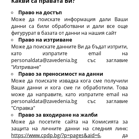
Какви са правата Ви?
Право на достъп
Може да поискате информация дали Ваши
данни са били обработвани и дали все още
фигурурат в базата от данни на нашия сайт
Право на изтриване
Може да поискате данните Ви да бъдат изтрити,
като изпратите email на
personaldata@zavedenia.bg със заглавие
"Изтриване"
Право за преносимост на данни
Може да поискате извадка кога сме получили
Ваши данни и кога сме ги обработили. Това
може да направите, като изпратите email на
personaldata@zavedenia.bg със заглавие
"Справка"
Право за входиране на жалби
Може да посетите сайта на Комисията за
защита на личните данни на следния линк:
https://www.cpdp.bg/?p=pages&aid=6
, да