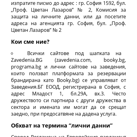
изпратите писмо до адрес : гр. София 1592, бул.
„Проф. Цветан Лазаров” № 2, Комисия за
защита на личните данни, или да посетите
адреса на агенцията гр. София, бул. „Проф.
Цветан Лазаров” № 2
Кои сме ние?
Всички сайтове под шапката на
Zavedenia.BG (zavedenia.com, booky.bg,
programa.bg и лични сайтове на заведения,
които ползват платформата за резервации
брандирана като Booky.bg) се управляват от
Заведения.БГ ЕООД, регистрирана в София, с
адрес Младост 1, бл.29А, вх.3. Често
дружеството си партнира с други дружества в
сектора и имената им могат да се срещат
заедно, при предосатвяне на дадена услуга.
Обхват на термина “лични данни”