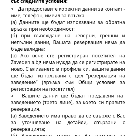
със следните условия:
Да предоставите коректни данни за контакт -
име, телефон, имейл за връзка.
(а) Данните ще бъдат използвани за обратна
връзка при необходимост;
(б) при въвеждане на неверни, грешни и
непълни данни, Вашата резервация няма да
бъде валидна;
(в) Ако вече сте регистриран посетител на
Zavedenia.bg няма нужда да се регистрирате на
ново. С влизането в профила си, вашите данни
ще бъдат използвани с цел “резервация на
заведение” (връзка към Общи условия за
регистрация на посетител)
Вашите данни ще бъдат предадени на
заведението (трето лице), за което си правите
резервация.
(а) Заведението има право да се свърже с Вас
за уточняване на детайли, свързани с
резервацията;
(б) Заведението може да Ви потърси за