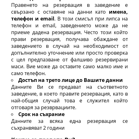
Правенето на резервация в заведение е
свързано с оставяне на данни като
имена,
телефон и email
. В този смисъл при липса на
телефон и email, заведението може да не
приеме дадена резервация. Често този който
прави резервация, получава обаждане от
заведението в случай на необходимост от
допълнително уточнение или просто проверка
с цел предпазване от фалшиво резервирани
маси. Вие може да оставите само малко име и
само телефон.
Достъп на трето лице до Вашите данни
Данните Ви се предават на съответното
заведение, в което правите резервация, като в
най-общия случай това е служител който
отговаря за резврвациите.
Срок на съхрание
Данните за всяка една резервация се
съхранвяват 2 години