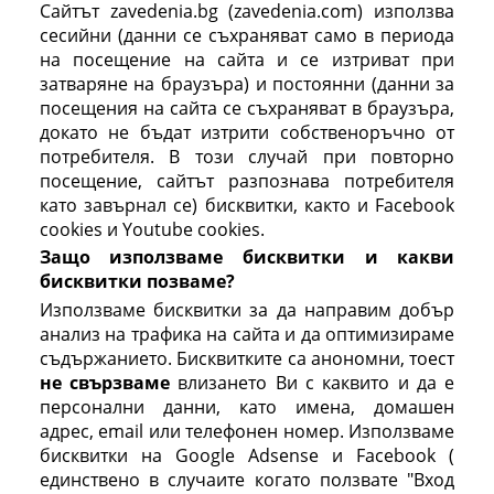
Сайтът zavedenia.bg (zavedenia.com) използва
сесийни (данни се съхраняват само в периода
на посещение на сайта и се изтриват при
затваряне на браузъра) и постоянни (данни за
посещения на сайта се съхраняват в браузъра,
докато не бъдат изтрити собственоръчно от
потребителя. В този случай при повторно
посещение, сайтът разпознава потребителя
като завърнал се) бисквитки, както и Facebook
cookies и Youtube cookies.
Защо използваме бисквитки и какви
бисквитки позваме?
Използваме бисквитки за да направим добър
анализ на трафика на сайта и да оптимизираме
съдържанието. Бисквитките са анономни, тоест
не свързваме
влизането Ви с каквито и да е
персонални данни, като имена, домашен
адрес, email или телефонен номер. Използваме
бисквитки на Google Adsense и Facebook (
единствено в случаите когато ползвате "Вход