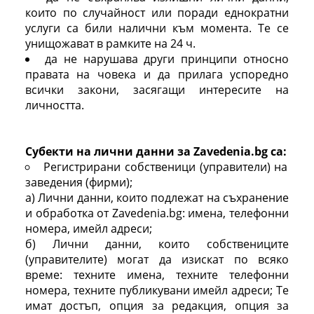
които по случайност или поради еднократни
услуги са били налични към момента. Те се
унищожават в рамките на 24 ч.
да не нарушава други принципи относно
правата на човека и да прилага успоредно
всички закони, засягащи интересите на
личността.
Субекти на лични данни за Zavedenia.bg са:
Регистрирани собственици (управители) на
заведения (фирми);
а) Лични данни, които подлежат на съхранение
и обработка от Zavedenia.bg: имена, телефонни
номера, имейл адреси;
б) Лични данни, които собствениците
(управителите) могат да изискат по всяко
време: техните имена, техните телефонни
номера, техните публикувани имейл адреси; Те
имат достъп, опция за редакция, опция за