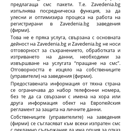
предлагаща смс пакети. Т.е. Zavedenia.bg
изпълнява посредническа функция, за да
улесни и оптимизира процеса на работа на
регистрирани в Zavedenia.bg заведения
(фирми).
Това не е пряка услуга, свързана с основната
дейност на Zavedenia.bg и Zavedenia.bg не носи
отговорност за съхранението, обработката и
изтриването на данни, необходими за
извършване на услугата “пращане на смс”.
Отговорността е изцяло на собствениците
(управители) на заведения (фирми).
Предоставената информация от тяхна страна
се ограничава до набор телефонни номера,
без те да са свързани с имена на хора или
друга информация обект на Европейския
регламент за защита на личните данни.
Собствениците (управителите) на заведения
(фирми) се съгласяват към всеки изпратен смс
с рекламно съдържание да има опция за отказ