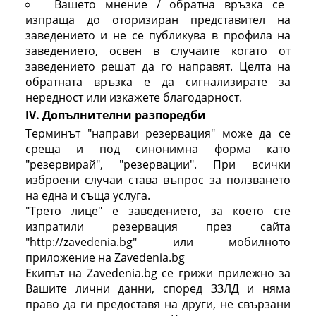
Вашето мнение / обратна връзка се
изпраща до оторизиран представител на
заведението и не се публикува в профила на
заведението, освен в случаите когато от
заведението решат да го направят. Целта на
обратната връзка е да сигнализирате за
нередност или изкажете благодарност.
IV. Допълнителни разпоредби
Терминът "направи резервация" може да се
среща и под синонимна форма като
"резервирай", "резервации". При всички
изброени случаи става въпрос за ползването
на една и съща услуга.
"Трето лице" е заведението, за което сте
изпратили резервация през сайта
"http://zavedenia.bg" или мобилното
приложение на Zavedenia.bg
Екипът на Zavedenia.bg се грижи прилежно за
Вашите лични данни, според ЗЗЛД и няма
право да ги предоставя на други, не свързани