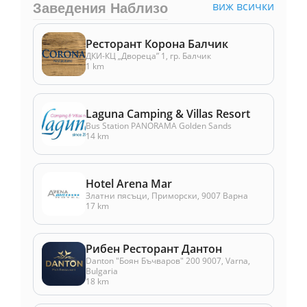
виж всички
Заведения Наблизо
Ресторант Корона Балчик
ДКИ-КЦ „Двореца” 1, гр. Балчик
1 km
Laguna Camping & Villas Resort
Bus Station PANORAMA Golden Sands
14 km
Hotel Arena Mar
Златни пясъци, Приморски, 9007 Варна
17 km
Рибен Ресторант Дантон
Danton "Боян Бъчваров" 200 9007, Varna,
Bulgaria
18 km