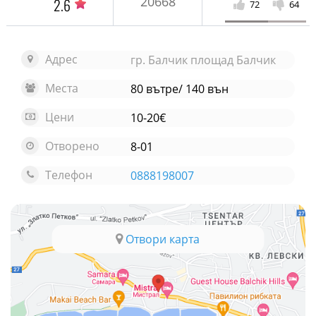
20668
2.6
72
64
Адрес
гр. Балчик площад Балчик
Места
80 вътре/ 140 вън
Цени
10-20€
Отворено
8-01
Телефон
0888198007
Отвори карта