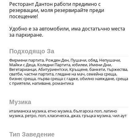
Ресторант Дантон работи предимно с
резервации, моля резервирайте преди
посещение!
Удобно е за автомобили, има достатъчно места
за паркиране.
Подходящо За
Фирмени партита, Рожден Ден, Пушачи, обяд, Непушачи,
Майки с Деца, Коледни Партита, юбилеи, Имени Дни,
Вегетарианци, Абитуриентски, Кръщене, банкети, тържества,
сватби, частни партита, гледане на мач, семейна среща,
бизнес среща, първа среща с гадже, обилно наяждане, среща
с приятели, напиване, романтика
Музика
италианска музика, етно музика, българска поп, латино
музика, ретро, поп, класическа, джаз, гръцка музика, чил аут
Тип Заведение