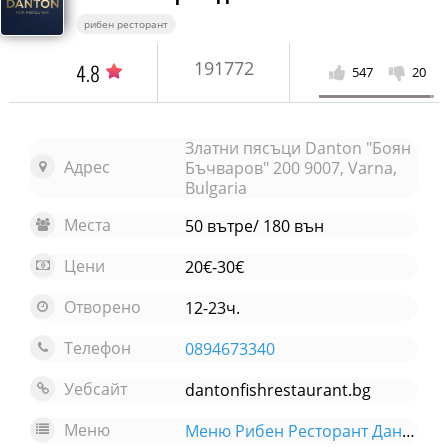
рибен ресторант
191772
4.8
547
20
Златни пясъци Danton "Боян
Адрес
Бъчваров" 200 9007, Varna,
Bulgaria
Места
50 вътре/ 180 вън
Цени
20€-30€
Отворено
12-23ч.
Телефон
0894673340
Уебсайт
dantonfishrestaurant.bg
Меню
Меню Рибен Ресторант Дантон