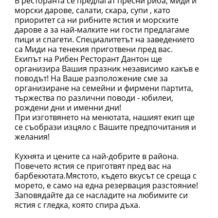
В ресторанта се предлагат пресни риба, миди и
морски дарове, салати, скара, супи , като
приоритет са ни рибните ястия и морските
дарове а за най-малките ни гости предлагаме
пици и спагети. Специалитетът на заведението
са Миди на тенекия приготвени пред вас.
Екипът на Рибен Ресторант Дантон ще
организира Вашия празник независимо какъв е
поводът! На Ваше разположение сме за
организиране на семейни и фирмени партита,
тържества по различни поводи - юбилеи,
рождени дни и именни дни!
При изготвянето на менютата, нашият екип ще
се съобрази изцяло с Вашите предпочитания и
желания!
Кухнята и цените са най-добрите в района.
Повечето ястия се приготвят пред вас на
барбекютата.Мястото, където вкусът се среща с
морето, е само на една резервация разстояние!
Заповядайте да се насладите на любимите си
ястия с гледка, която спира дъха.