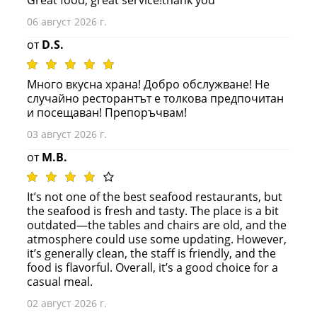
06 август 2026 г.
от
D.S.
Много вкусна храна! Добро обслужване! Не
случайно ресторантът е толкова предпочитан
и посещаван! Препоръчвам!
03 август 2026 г.
от
M.B.
It’s not one of the best seafood restaurants, but
the seafood is fresh and tasty. The place is a bit
outdated—the tables and chairs are old, and the
atmosphere could use some updating. However,
it’s generally clean, the staff is friendly, and the
food is flavorful. Overall, it’s a good choice for a
casual meal.
02 август 2026 г.