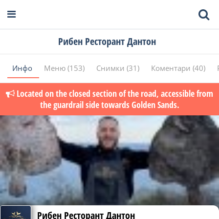
Рибен Ресторант Дантон
Инфо
Меню (153)
Снимки (31)
Коментари (40)
Located on the closed section of the road, accessible from
the guardrail side towards Golden Sands.
Рибен Ресторант Дантон