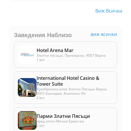
Виж Всички
виж всички
Заведения Наблизо
Hotel Arena Mar
Златни пясъци, Приморски, 9007 Варна
1 km
International Hotel Casino &
Tower Suite
Крайбрежна алея Златни Пясъци Варна
9007 България. Комплекс Ин
2 km
Парми Златни Пясъци
пред хотел Мелия Ермитаж
2 km