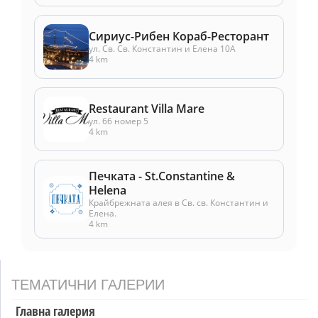
Сириус-Рибен Кораб-Ресторант
ул. Св. Св. Константин и Елена 10A
4 km
Restaurant Villa Mare
ул. 66 номер 5
4 km
Печката - St.Constantine &
Helena
Крайбрежната алея в Св. св. Константин и
Елена.
4 km
ТЕМАТИЧНИ ГАЛЕРИИ
Главна галерия