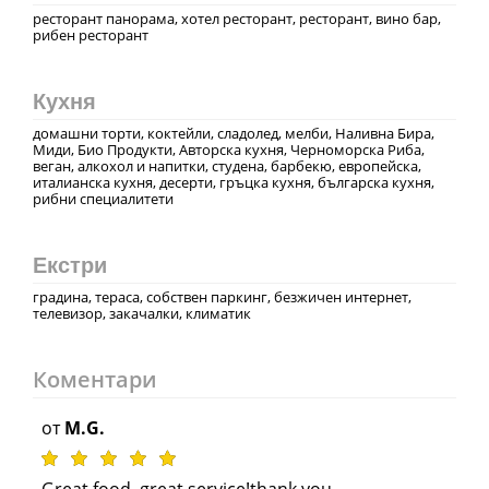
ресторант панорама, хотел ресторант, ресторант, вино бар,
рибен ресторант
Кухня
домашни торти, коктейли, сладолед, мелби, Наливна Бира,
Миди, Био Продукти, Авторска кухня, Черноморска Риба,
веган, алкохол и напитки, студена, барбекю, европейска,
италианска кухня, десерти, гръцка кухня, българска кухня,
рибни специалитети
Екстри
градина, тераса, собствен паркинг, безжичен интернет,
телевизор, закачалки, климатик
Коментари
от
M.G.
Great food, great service!thank you