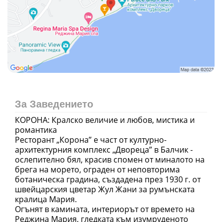
За Заведението
КОРОНА: Кралско величие и любов, мистика и
романтика
Ресторант „Корона” е част от културно-
архитектурния комплекс „Двореца” в Балчик -
ослепително бял, красив спомен от миналото на
брега на морето, ограден от неповторима
ботаническа градина, създадена през 1930 г. от
швейцарския цветар Жул Жани за румънската
кралица Мария.
Огънят в камината, интериорът от времето на
Реджина Мария, гледката към изумруденото