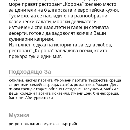
море правят ресторант „Корона” желано място
за ценители на българската и европейска кухня.
Тук може да се насладите на разнообразни
класически салати, морски деликатеси,
изтънчени специалитети и галещи сетивата
десерти, готови да задоволят всички Ваши
кулинарни капризи.
Изпълнен с духа на историята за една любов,
ресторант „Корона” завладява всеки, който
прекара тук и един миг.
Подходящо За
юбилеи, частни партита, Фирмени партита, тържества, среща
с приятели, семейна среща, сватби, романтика, Рожден Ден,
първа среща с гадже, обилно наяждане, Непушачи, Майки с
Деца, Коледни Партита, коктейли, Имени Дни, бизнес среща,
банкети, Абитуриентски
Музика
ретро, поп, латино музика, евъргрийн