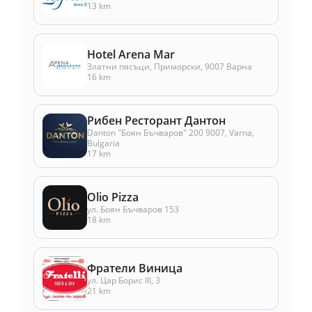
13 km
Hotel Arena Mar
Златни пясъци, Приморски, 9007 Варна
16 km
Рибен Ресторант Дантон
Danton "Боян Бъчваров" 200 9007, Varna,
Bulgaria
17 km
Olio Pizza
ул. Боян Бъчваров 153
18 km
Фратели Виница
ул. Цар Борис III, 3
21 km