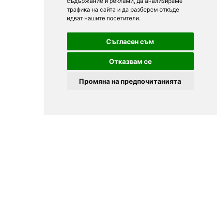
съдържание и реклами, да анализираме
трафика на сайта и да разберем откъде
идват нашите посетители.
Съгласен съм
Отказвам се
Промяна на предпочитанията
© 2025
Zavedenia.bg - каталог за заведения София, Пловдив,
Варна, Банско. Актуална информация за заведенията в
България.