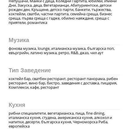
Непушачи, Майки с Деца, Коледни Партита, юбилеи, Имени
Дни, Закуска, деца, Вегетарианци, Абитуриентски, детски
рожден ден, Кръщене, детско парти, банкети, тържества,
коктейли, сватби, частни партита, семейна среща, бизнес
среща, първа среща с гадже, обилно наяждане, среща с
приятели, романтика
Музика
фонова музика, lounge, италианска музика, българска поп,
евъргрийн, латино музика, ретро, R&B, джаз, чил аут
Тип Заведение
коктейл бар, сватбен ресторант, ресторант панорама, рибен
ресторант, вино бар, бистро, заведения с доставка, пицария,
Комплекси, кафе, ресторант
Кухня
рибни специалитети, вегeтарианска, пица, fine dining,
италианска кухня, студена, американска кухня, алкохол и
напитки, десерти, българска кухня, Черноморска Риба,
европейска