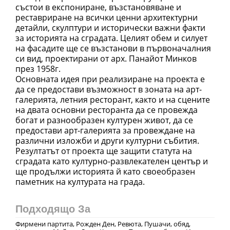
състои в експониране, възстановяване и
реставриране на всички ценни архитектурни
детайли, скулптури и исторически важни факти
за историята на сградата. Целият обем и силует
на фасадите ще се възстанови в първоначалния
си вид, проектирани от арх. Панайот Минков
през 1958г.
Основната идея при реализиране на проекта е
да се предостави възможност в зоната на арт-
галерията, летния ресторант, както и на сцените
на двата основни ресторанта да се провежда
богат и разнообразен културен живот, да се
предостави арт-галерията за провеждане на
различни изложби и други културни събития.
Резултатът от проекта ще защити статута на
сградата като културно-развлекателен център и
ще продължи историята й като своеобразен
паметник на културата на града.
Подходящо За
Фирмени партита, Рожден Ден, Ревюта, Пушачи, обяд,