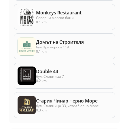
Monkeys Restaurant
Северни морски бани
0.1 km
Домът на Строителя
бул.Приморски 119
0.1 km
Double 44
бул. Сливница 7
0.2 km
Стария Чинар Черно Море
бул. Сливница 33, хотел Черно Море
0.3 km