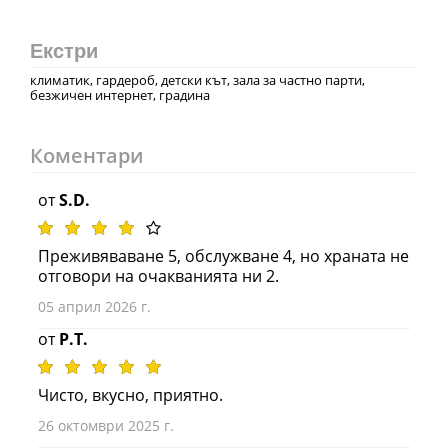
Екстри
климатик, гардероб, детски кът, зала за частно парти,
безжичен интернет, градина
Коментари
от
S.D.
Преживяваване 5, обслужване 4, но храната не
отговори на очакванията ни 2.
05 април 2026 г.
от
P.T.
Чисто, вкусно, приятно.
26 октомври 2025 г.