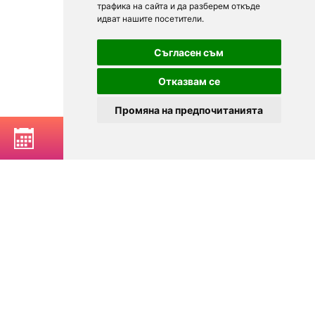
трафика на сайта и да разберем откъде
идват нашите посетители.
Съгласен съм
Отказвам се
Промяна на предпочитанията
РЕЗЕРВИРАЙ МАСА
© 2025
Zavedenia.bg - каталог за заведения София, Пловдив,
Варна, Банско. Актуална информация за заведенията в
България.
Изберете ресторант, бар, клуб, механа или пицария. Резервирайте маса