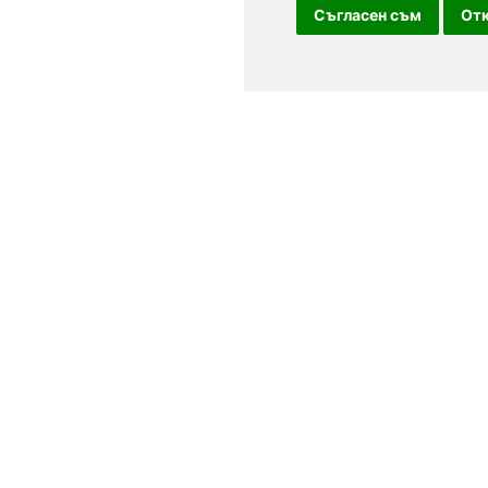
Съгласен съм
Отк
За посетители
в, Варна,
Условия за ползване
лгария.
Лични данни
 Резервирайте
Обратна връзка
ални оферти,
и поводи,