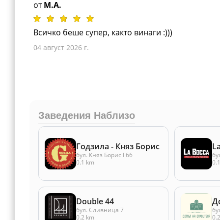
от
M.A.
Всичко беше супер, както винаги :)))
04 август 2026 г.
Заведения Наблизо
Годзила - Княз Борис
La
бул. Княз Борис I 66
бу
0.1 km
0.
Double 44
Д
бул. Сливница 7
бу
0.2 km
0.