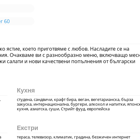
u
r 60
яко ястие, което приготвяме с любов. Насладите се на
ания. Очакваме ви с разнообразно меню, включващо мес
жи салати и нови качествени попълнения от български
Кухня
,
студена, сандвичи, крафт бира, веган, вегeтарианска, бърза
закуска, интернационална, бургери, алкохол и напитки, японс
кухня, азиатска, суши, Стрийт фууд, европейска
Екстри
а
тераса, телевизор, климатик, градина, безжичен интернет