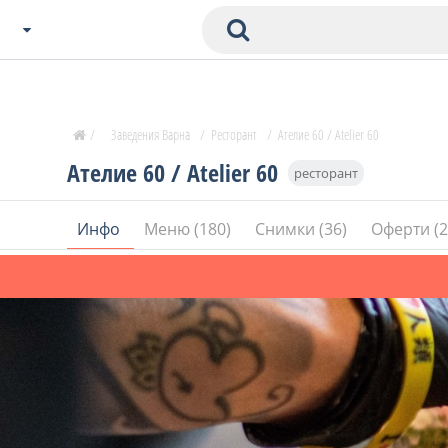
Избери Град
Zavedenia Начало
/
Заведения Варна
/
Ресторант
/
Ателие 60 / Atelier 60
София
Ателие 60 / Atelier 60
ресторант
Пловдив
Варна
Инфо
Меню (180)
Снимки (36)
Оферти (
СОФ
Бургас
В. Търново
Банско
Всички останали
Бан