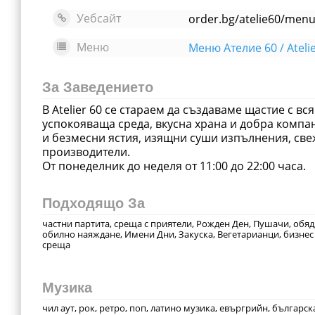
Уебсайт
order.bg/atelie60/men
Меню
Меню Ателие 60 / Atelie
За Заведението
В Atelier 60 се стараем да създаваме щастие с вс
успокояваща среда, вкусна храна и добра комп
и безмесни ястия, изящни суши изпълнения, све
производители.
Подходящо За
частни партита, среща с приятели, Рожден Ден, Пушачи, обяд
обилно наяждане, Имени Дни, Закуска, Вегетарианци, бизнес
среща
Музика
чил аут, рок, ретро, поп, латино музика, евъргрийн, българск