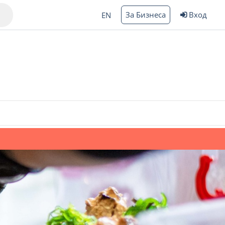
За Бизнеса
Вход
EN
Варна
ргас