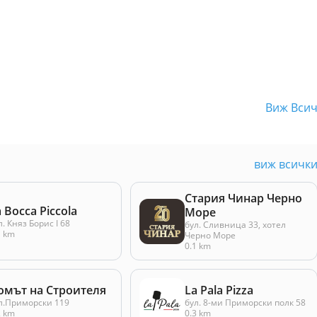
Виж Вси
виж всичк
Стария Чинар Черно
 Bocca Piccola
Море
л. Княз Борис I 68
бул. Сливница 33, хотел
1 km
Черно Море
0.1 km
омът на Строителя
La Pala Pizza
л.Приморски 119
бул. 8-ми Приморски полк 58
2 km
0.3 km