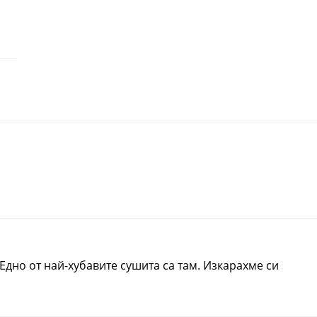
Едно от най-хубавите сушита са там. Изкарахме си