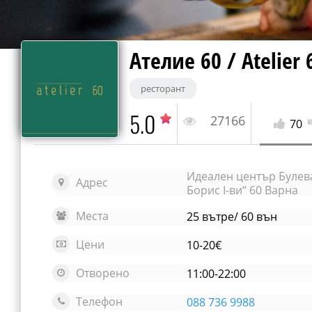
Ателие 60 / Atelier 
ресторант
5.0
27166
70
Идеален център Булев
Адрес
Борис I-ви“ 60 Варна
Места
25 вътре/ 60 вън
Цени
10-20€
Отворено
11:00-22:00
Телефон
088 736 9988