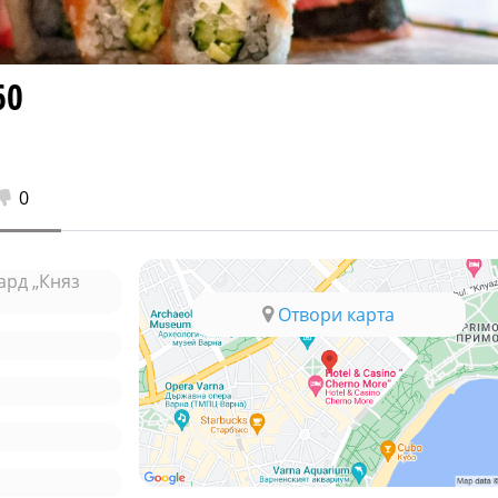
60
0
ард „Княз
Отвори карта