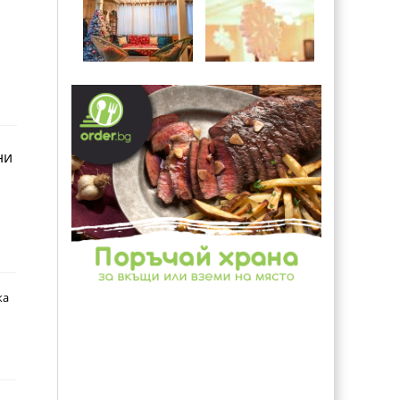
ни
ка