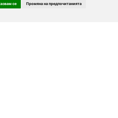
азвам се
Промяна на предпочитанията
За партньори
За нас
Последвайте ни
Добави заведение
Дейност
Партньори
Контакти
order.bg
Реклама
For Investors
booky.bg
F.A.Q.
Digitalno Menu