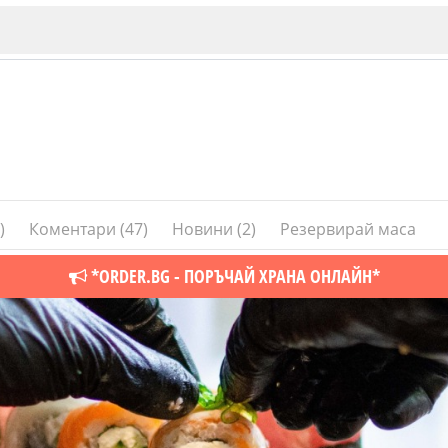
2)
Коментари (47)
Новини (2)
Резервирай маса
ИЯ
В. Търново
*ORDER.BG - ПОРЪЧАЙ ХРАНА ОНЛАЙН*
Бу
Пловдив
ско