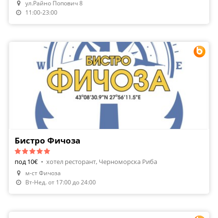
ул.Райно Попович 8
Поръчай Храна
11:00-23:00
Бистро Фичоза
под 10€
•
хотел ресторант, Черноморска Риба
м-ст Фичоза
Направи Резервация
Вт-Нед. от 17:00 до 24:00