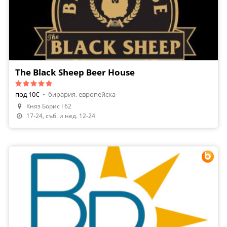
The Black Sheep Beer House
под 10€
•
бирария, европейска
Княз Борис I 62
17-24, съб. и нед. 12-24