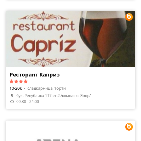
Ресторант Каприз
10-20€
•
сладкарница, торти
бул. Република 117 ет.2./комплекс Явор/
Направи Резервация
09.30 - 24:00