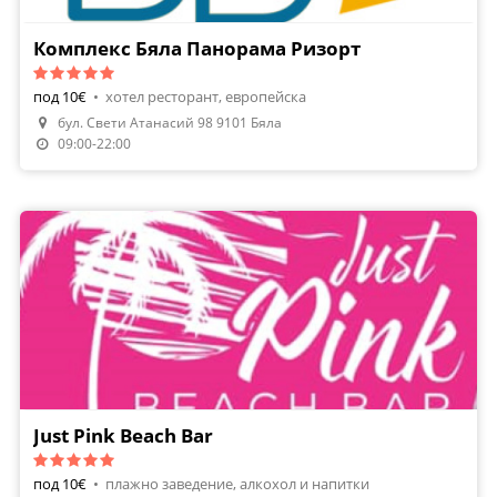
Комплекс Бяла Панорама Ризорт
под 10€
•
хотел ресторант, европейска
бул. Свети Атанасий 98 9101 Бяла
Направи Резервация
09:00-22:00
Just Pink Beach Bar
под 10€
•
плажно заведение, алкохол и напитки