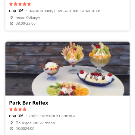
под 10€
•
плажно заведение, алкохол и напитки
плаж Кабакум
08:00-23:00
Park Bar Reflex
под 10€
•
кафе, алкохол и напитки
Понеделнишки пазар
08:0024:00