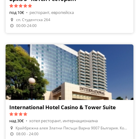
под 10€
•
ресторант, европейска
сп. Студентска 264
Направи Резервация
00:00-24:00
International Hotel Casino & Tower Suite
над 30€
•
хотел ресторант, интернационална
Крайбрежна алея Златни Пясъци Варна 9007 България. Комплекс Ин
08:00 - 24:00