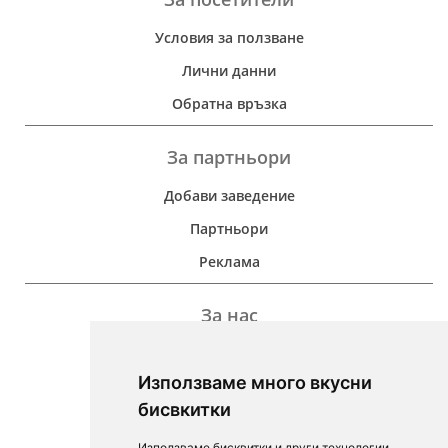
Условия за ползване
Лични данни
Обратна връзка
За партньори
Добави заведение
Партньори
Реклама
За нас
Дейност
Използваме много вкусни
Контакти
бисвкитки
For Investors
Използваме бисквитки и други технологии