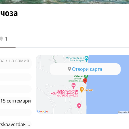
ичоза
1
за / на самия
Отвори карта
о 15 септември
www.facebook.com/MorskaZvezdaFichoza/?loca