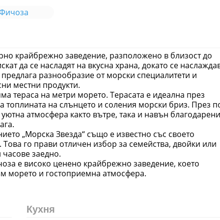
 Фичоза
ярно крайбрежно заведение, разположено в близост до
искат да се насладят на вкусна храна, докато се наслажда
 предлага разнообразие от морски специалитети и
сни местни продукти.
ма тераса на метри морето. Терасата е идеална през
на топлината на слънцето и соления морски бриз. През п
 уютна атмосфера както вътре, така и навън благодарен
ага.
нието „Морска Звезда“ също е известно със своето
 Това го прави отличен избор за семейства, двойки или
и часове заедно.
оза е високо ценено крайбрежно заведение, което
ъм морето и гостоприемна атмосфера.
Кухня