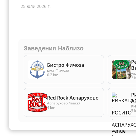
25 юли 2026 г.
Заведения Наблизо
Р
Бистро Фичоза
В
м-ст Фичоза
ул
0.2 km
3 
Р
Red Rock Аспарухово
А
Аспарухово /плаж/
КИ
4 km
5 