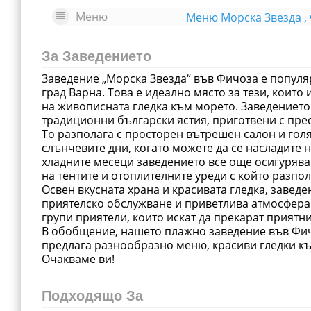
Меню
Меню Морска Звезда ,
За Заведението
Заведение „Морска Звезда“ във Фичоза е попул
град Варна. Това е идеално място за тези, които 
на живописната гледка към морето. Заведението
традиционни български ястия, приготвени с пре
То разполага с просторен вътрешен салон и голя
слънчевите дни, когато можете да се насладите 
хладните месеци заведението все още осигурява
на тентите и отоплителните уреди с който разпол
Освен вкусната храна и красивата гледка, заведе
приятелско обслужване и приветлива атмосфера.
групи приятели, които искат да прекарат приятн
В обобщение, нашето плажно заведение във Фич
предлага разнообразно меню, красиви гледки к
Очакваме ви!
Подходящо За