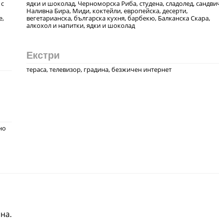
 с
ядки и шоколад, Черноморска Риба, студена, сладолед, сандви
Наливна Бира, Миди, коктейли, европейска, десерти,
е,
вегeтарианска, българска кухня, барбекю, Балканска Скара,
алкохол и напитки, ядки и шоколад
Екстри
тераса, телевизор, градина, безжичен интернет
но
на.