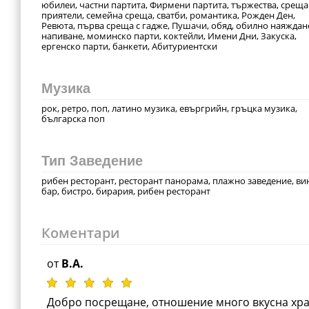
юбилеи, частни партита, Фирмени партита, тържества, среща
приятели, семейна среща, сватби, романтика, Рожден Ден,
Ревюта, първа среща с гадже, Пушачи, обяд, обилно наяждан
напиване, моминско парти, коктейли, Имени Дни, Закуска,
ергенско парти, банкети, Абитуриентски
Музика
рок, ретро, поп, латино музика, евъргрийн, гръцка музика,
българска поп
Тип Заведение
рибен ресторант, ресторант панорама, плажно заведение, ви
бар, бистро, бирария, рибен ресторант
Коментари
от
B.A.
Добро посрещане, отношение много вкусна хра