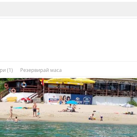
ри (1)
Резервирай маса
ИЯ
В. Търново
Бу
Пловдив
ско