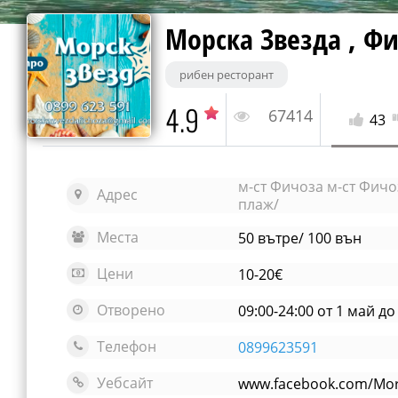
Морска Звезда , Ф
рибен ресторант
4.9
67414
43
м-ст Фичоза м-ст Фичо
Адрес
плаж/
Места
50 вътре/ 100 вън
Цени
10-20€
Отворено
09:00-24:00 от 1 май д
Телефон
0899623591
Уебсайт