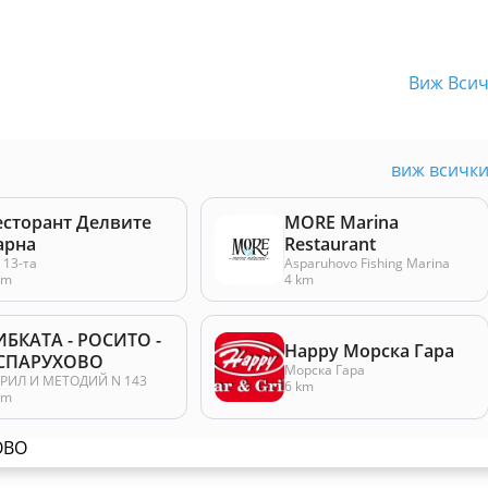
Виж Вси
виж всичк
есторант Делвите
MORE Marina
арна
Restaurant
. 13-та
Asparuhovo Fishing Marina
km
4 km
ИБКАТА - РОСИТО -
Happy Морска Гара
СПАРУХОВО
Морска Гара
РИЛ И МЕТОДИЙ N 143
6 km
km