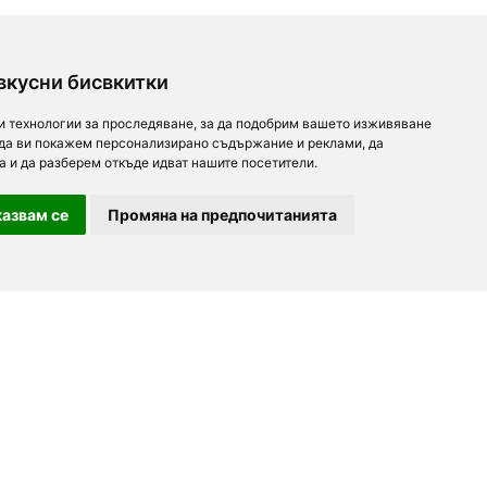
вкусни бисвкитки
и технологии за проследяване, за да подобрим вашето изживяване
 да ви покажем персонализирано съдържание и реклами, да
а и да разберем откъде идват нашите посетители.
азвам се
Промяна на предпочитанията
За партньори
За нас
Последвайте ни