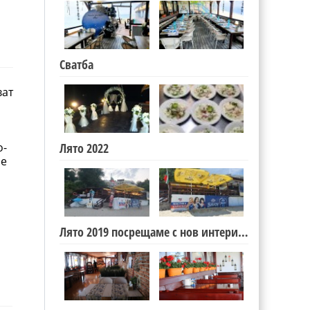
Сватба
ват
о-
Лято 2022
ие
Лято 2019 посрещаме с нов интериор!