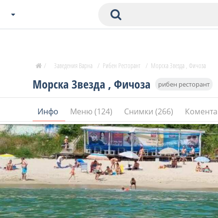
Избери Град
Zavedenia Начало
/
Заведения Варна
/
Рибен Ресторант
/
Морска Звезда , Фичоза
София
Морска Звезда , Фичоза
рибен ресторант
Пловдив
Варна
Инфо
Меню (124)
Снимки (266)
Комента
СОФ
Бургас
В. Търново
Банско
Всички останали
Бан