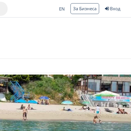
За Бизнеса
Вход
EN
Варна
ргас