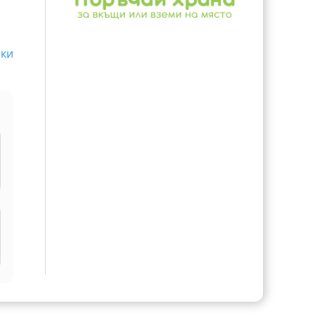
чки
и