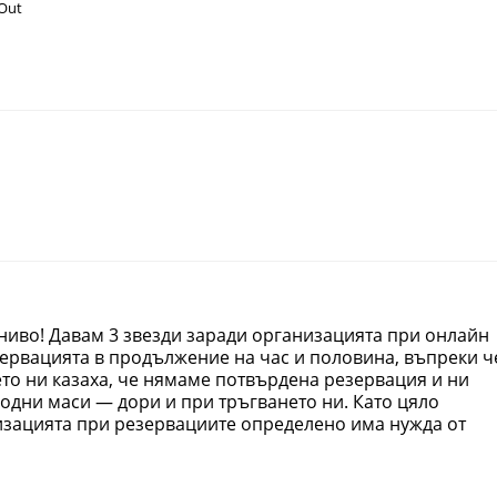
 Out
 ниво! Давам 3 звезди заради организацията при онлайн
ервацията в продължение на час и половина, въпреки ч
то ни казаха, че нямаме потвърдена резервация и ни
одни маси — дори и при тръгването ни. Като цяло
низацията при резервациите определено има нужда от