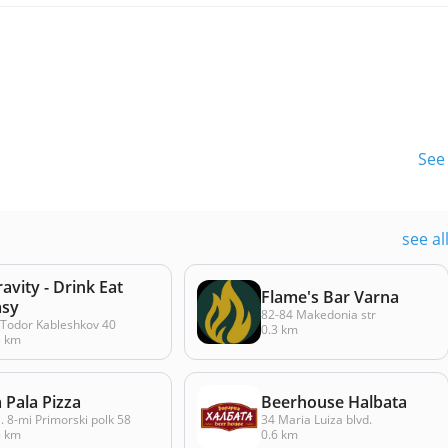
See 
see al
avity - Drink Eat
Flame's Bar Varna
asy
82-84 Makedonia str
. Todor Kableshkov 40
0.3 km
3 km
 Pala Pizza
Beerhouse Halbata
l. 8-mi Primorski polk 58
34 Maria Luiza blvd.
5 km
0.6 km