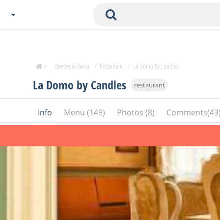
Choose City
Zavedenia Home
/
Zavedenia Varna
/
Restaurant
/
La Domo By Candles
Sofia
La Domo by Candles
restaurant
Plovdiv
Varna
Info
Menu (149)
Photos (8)
Comments(43
SOFIA
Burgas
Veliko Tarnovo
Basnko
Ohters
Bas