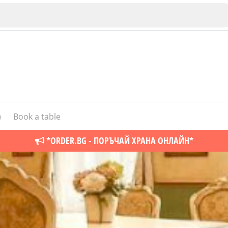
)
Book a table
Veliko Tarnovo
*ORDER.BG - ПОРЪЧАЙ ХРАНА ОНЛАЙН*
Bu
Plovdiv
nko