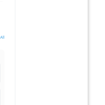
All
l