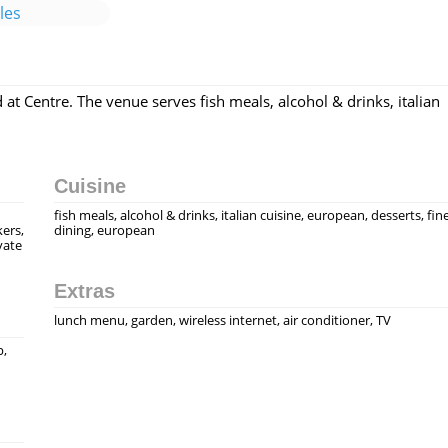
les
 at Centre. The venue serves fish meals, alcohol & drinks, italian
Cuisine
fish meals, alcohol & drinks, italian cuisine, european, desserts, fin
kers,
dining, european
vate
Extras
lunch menu, garden, wireless internet, air conditioner, TV
p,