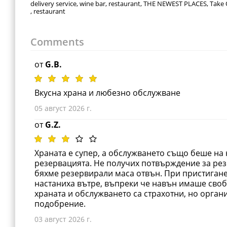
delivery service, wine bar, restaurant, THE NEWEST PLACES, Take
, restaurant
Comments
от
G.B.
Вкусна храна и любезно обслужване
05 август 2026 г.
от
G.Z.
Храната е супер, а обслужването също беше на
резервацията. Не получих потвърждение за рез
бяхме резервирали маса отвън. При пристигане
настаниха вътре, въпреки че навън имаше своб
храната и обслужването са страхотни, но орга
подобрение.
03 август 2026 г.