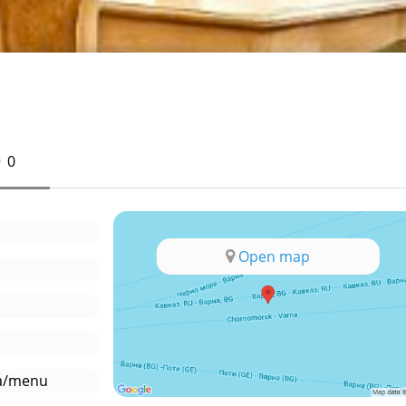
0
Open map
na/menu