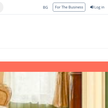
For The Business
Log in
BG
Varna
rgas