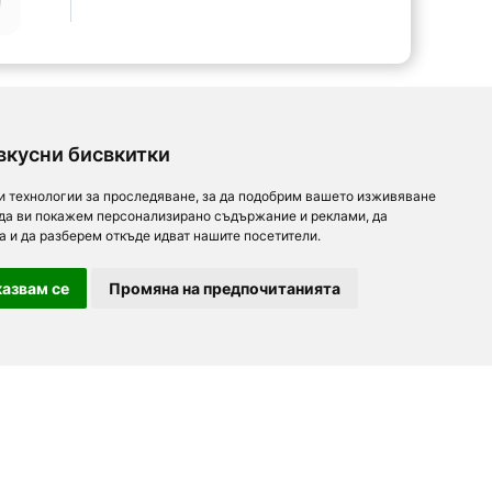
вкусни бисвкитки
и технологии за проследяване, за да подобрим вашето изживяване
 да ви покажем персонализирано съдържание и реклами, да
а и да разберем откъде идват нашите посетители.
азвам се
Промяна на предпочитанията