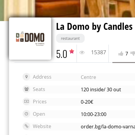
La Domo by Candles
restaurant
5.0
15387
7
Address
Centre
Seats
120 inside/ 30 out
Prices
0-20€
Open
10:00-23:00
Website
order.bg/la-domo-var