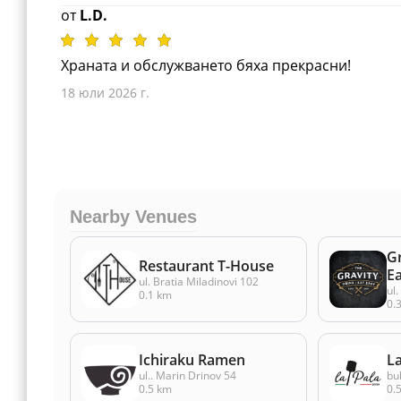
от
L.D.
Храната и обслужването бяха прекрасни!
18 юли 2026 г.
Nearby Venues
Gr
Restaurant T-House
E
ul. Bratia Miladinovi 102
ul
0.1 km
0.
Ichiraku Ramen
La
ul.. Marin Drinov 54
bu
0.5 km
0.