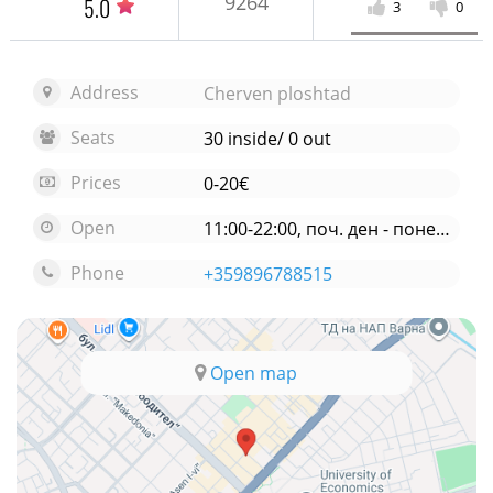
9264
5.0
3
0
Address
Cherven ploshtad
Seats
30 inside/ 0 out
Prices
0-20€
Open
11:00-22:00, поч. ден - понеделник
Phone
+359896788515
Open map