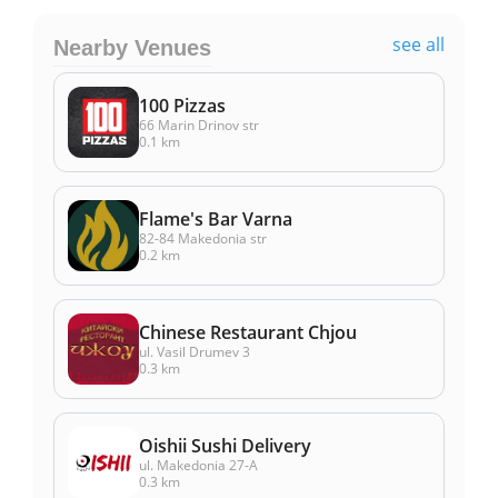
see all
Nearby Venues
100 Pizzas
66 Marin Drinov str
0.1 km
Flame's Bar Varna
82-84 Makedonia str
0.2 km
Chinese Restaurant Chjou
ul. Vasil Drumev 3
0.3 km
Oishii Sushi Delivery
ul. Makedonia 27-A
0.3 km