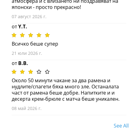
атмосфера и с влизането ни поздравяват на
японски - просто прекрасно!
07 август 2026 г.
от
Y.T.
Всичко беше супер
21 юли 2026 г.
от
B.B.
Около 50 минути чакане за два рамена и
нудлите/спагети бяха много зле. Останалата
част от рамена беше добре. Напитките и и
десерта крем-брюле с матча беше уникален.
08 май 2026 г.
See All