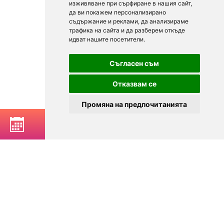
изживяване при сърфиране в нашия сайт,
да ви покажем персонализирано
съдържание и реклами, да анализираме
трафика на сайта и да разберем откъде
идват нашите посетители.
Съгласен съм
Отказвам се
Промяна на предпочитанията
BOOK A TABLE
© 2025
Zavedenia.bg - online catalog for restaurants and bars in
Sofia, Plovdiv, Varna, Bansko