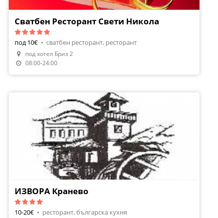
Сватбен Ресторант Свети Никола
под 10€
•
сватбен ресторант, ресторант
под хотел Бриз 2
Направи Резервация
08:00-24:00
ИЗВОРА Кранево
10-20€
•
ресторант, българска кухня