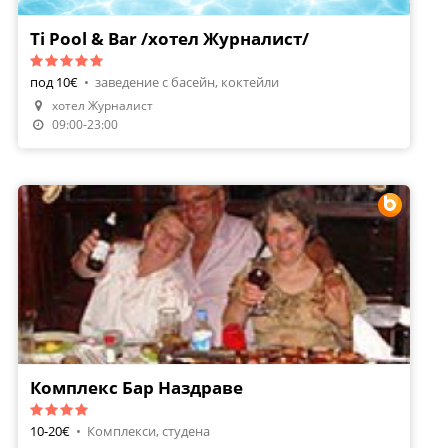
Ti Pool & Bar /хотел Журналист/
под 10€
•
заведение с басейн, коктейли
хотел Журналист
09:00-23:00
Комплекс Бар Наздраве
10-20€
•
Комплекси, студена