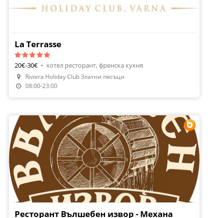
La Terrasse
20€-30€
•
хотел ресторант, френска кухня
Riviera Holiday Club Златни пясъци
Направи Резервация
08:00-23:00
Ресторант Вълшебен извор - Механа