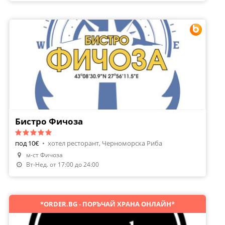
Бистро Фичоза
под 10€
•
хотел ресторант, Черноморска Риба
м-ст Фичоза
Направи Резервация
Вт-Нед. от 17:00 до 24:00
*ORDER.BG - ПОРЪЧАЙ ХРАНА ОНЛАЙН*