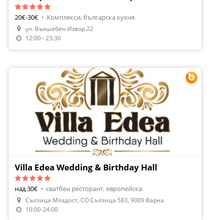
20€-30€
•
Комплекси, българска кухня
ул. Вълшебен Извор 22
Направи Резервация
12:00 - 23:30
Villa Edea Wedding & Birthday Hall
над 30€
•
сватбен ресторант, европейска
Сълзица Младост, СО Сълзица 583, 9009 Варна
Направи Резервация
10:00-24:00