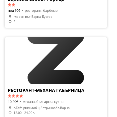
под 10€
•
ресторант, барбекю
главен път Варна-Бургас
*
РЕСТОРАНТ-МЕХАНА ГАБЪРНИЦА
10-20€
•
механа, българска кухня
с.Габърницаобщ.Ветринообл.Варна
12.00 - 24.00h.