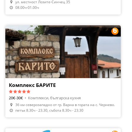
ул. местност Лозите-Синчец 35
Направи Резервация
08.00ч-01.00ч
Комплекс БАРИТЕ
20€-30€
•
Комплекси, българска кухня
36 км северозападно от гр. Варна в гората на с. Чернево.
Направи Резервация
петък 8.30ч - 23.30, събота 8.30ч - 23.30