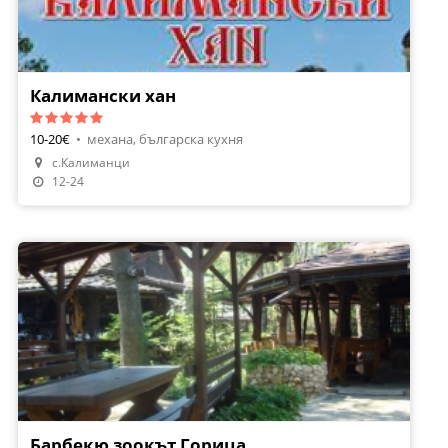
Калимански хан
10-20€
•
механа, българска кухня
с.Калиманци
12-24
Барбекю зоокът Горица