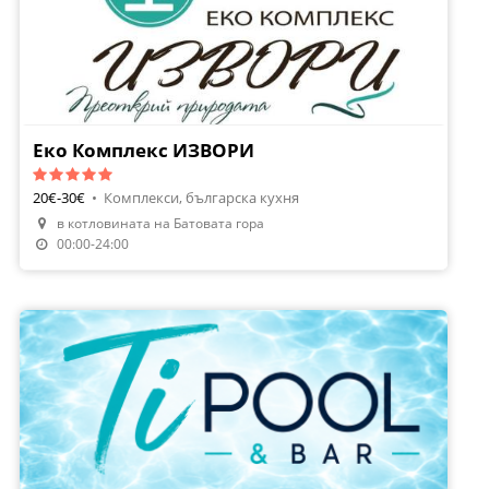
Еко Комплекс ИЗВОРИ
20€-30€
•
Комплекси, българска кухня
в котловината на Батовата гора
Направи Резервация
00:00-24:00