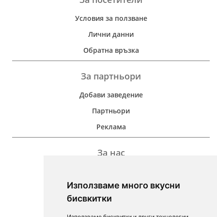
Условия за ползване
Лични данни
Обратна връзка
За партньори
Добави заведение
Партньори
Реклама
За нас
Дейност
Използваме много вкусни
Контакти
бисвкитки
For Investors
Използваме бисквитки и други технологии