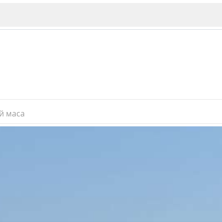
й маса
ИЯ
В. Търново
Бу
Пловдив
ско