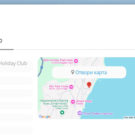
0
Holiday Club
Отвори карта