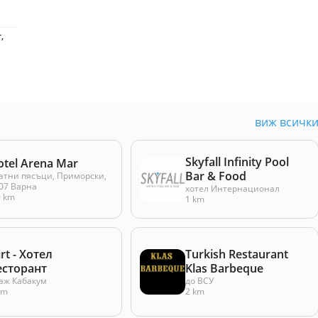
,
виж всичк
Skyfall Infinity Pool
otel Arena Mar
Bar & Food
атни пясъци, Приморски,
07 Варна
хотел Интернационал
9 km
1 km
irt - Хотел
Turkish Restaurant
есторант
Klas Barbeque
аж Кабакум
до ВСУ
km
2 km