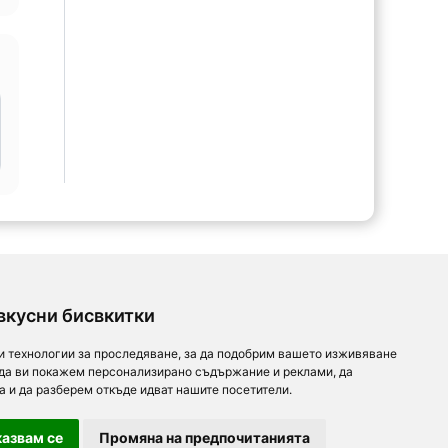
вкусни бисвкитки
и технологии за проследяване, за да подобрим вашето изживяване
 да ви покажем персонализирано съдържание и реклами, да
а и да разберем откъде идват нашите посетители.
азвам се
Промяна на предпочитанията