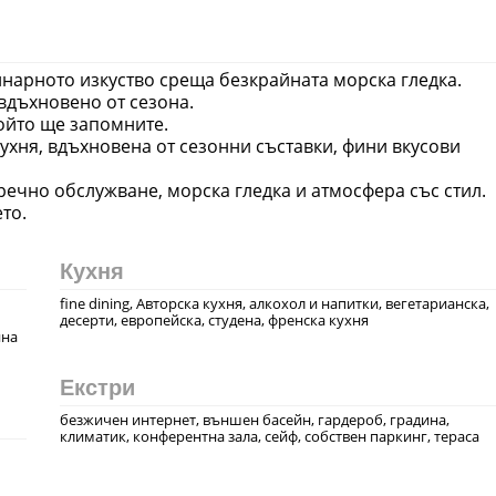
линарното изкуство среща безкрайната морска гледка.
вдъхновено от сезона.
който ще запомните.
 кухня, вдъхновена от сезонни съставки, фини вкусови
речно обслужване, морска гледка и атмосфера със стил.
то.
Кухня
fine dining, Авторска кухня, алкохол и напитки, вегeтарианска,
десерти, европейска, студена, френска кухня
йна
Екстри
безжичен интернет, външен басейн, гардероб, градина,
климатик, конферентна зала, сейф, собствен паркинг, тераса