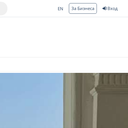
За Бизнеса
Вход
EN
Варна
ргас