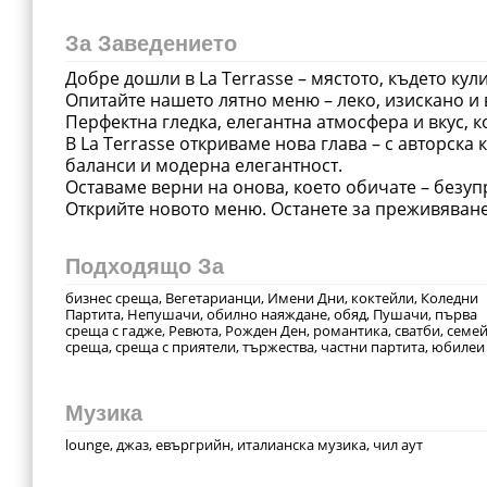
За Заведението
Добре дошли в La Terrasse – мястото, където ку
Опитайте нашето лятно меню – леко, изискано и 
Перфектна гледка, елегантна атмосфера и вкус, 
В La Terrasse откриваме нова глава – с авторска
баланси и модерна елегантност.
Оставаме верни на онова, което обичате – безуп
Открийте новото меню. Останете за преживяване
Подходящо За
бизнес среща, Вегетарианци, Имени Дни, коктейли, Коледни
Партита, Непушачи, обилно наяждане, обяд, Пушачи, първа
среща с гадже, Ревюта, Рожден Ден, романтика, сватби, семе
среща, среща с приятели, тържества, частни партита, юбилеи
Музика
lounge, джаз, евъргрийн, италианска музика, чил аут