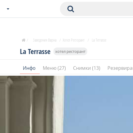
Избери Град
Zavedenia Начало
/
Заведения Варна
/
Хотел Ресторант
/
La Terrasse
София
La Terrasse
хотел ресторант
Пловдив
Варна
Инфо
Меню (27)
Снимки (13)
Резервира
СОФ
Бургас
В. Търново
Банско
Всички останали
Бан