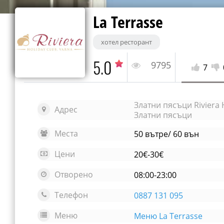
La Terrasse
хотел ресторант
5.0
9795
7
Златни пясъци Riviera 
Адрес
Златни пясъци
Места
50 вътре/ 60 вън
Цени
20€-30€
Отворено
08:00-23:00
Телефон
0887 131 095
Меню
Меню La Terrasse