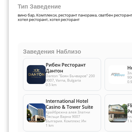
Тип Заведение
вино бар, Комплекси, ресторант панорама, сватбен ресторант
хотел ресторант, хотел ресторант
Заведения Наблизо
Рибен Ресторант
H
Дантон
Зл
Danton "Боян Бъчваров" 200
90
9007, Varna, Bulgaria
0.
0.5 km
International Hotel
Fl
Casino & Tower Suite
Р
Крайбрежна алея Златни
Пясъци Варна 9007
пл
България. Комплекс Ин
1 
1 km