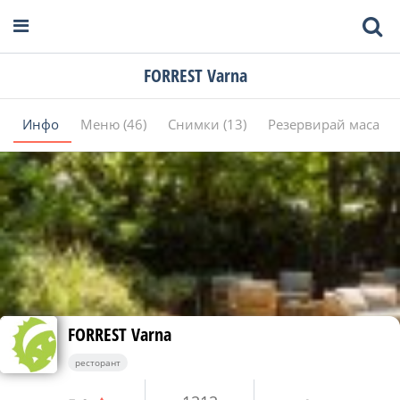
FORREST Varna
Инфо
Меню (46)
Снимки (13)
Резервирай маса
FORREST Varna
ресторант