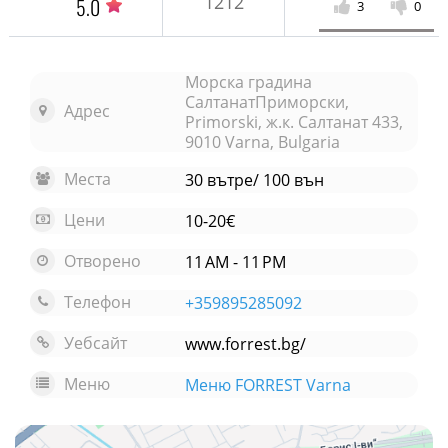
1212
5.0
3
0
Морска градина
СалтанатПриморски,
Адрес
Primorski, ж.к. Салтанат 433,
9010 Varna, Bulgaria
Места
30 вътре/ 100 вън
Цени
10-20€
Отворено
11 AM - 11 PM
Телефон
+359895285092
Уебсайт
www.forrest.bg/
Меню
Меню FORREST Varna