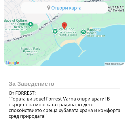
Отвори карта
За Заведението
От FORREST:
"Гората ви зове! Forrest Varna отври врати! В
сърцето на морската градина, където
спокойствието среща хубавата храна и комфорта
сред природата!"