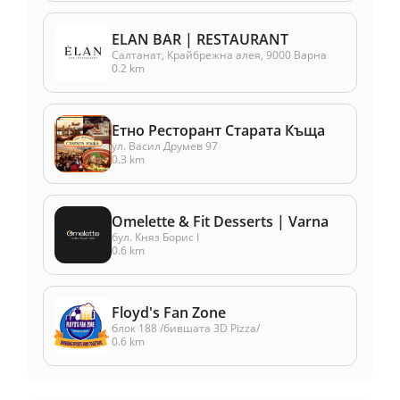
ELAN BAR | RESTAURANT
Салтанат, Крайбрежна алея, 9000 Варна
0.2 km
Етно Ресторант Старата Къща
ул. Васил Друмев 97
0.3 km
Omelette & Fit Desserts | Varna
бул. Княз Борис I
0.6 km
Floyd's Fan Zone
блок 188 /бившата 3D Pizza/
0.6 km