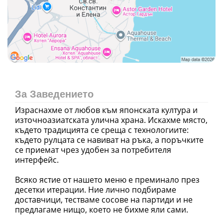
За Заведението
Израснахме от любов към японската култура и
източноазиатската улична храна. Искахме място,
където традицията се среща с технологиите:
където рулцата се навиват на ръка, а поръчките
се приемат чрез удобен за потребителя
интерфейс.
Всяко ястие от нашето меню е преминало през
десетки итерации. Ние лично подбираме
доставчици, тестваме сосове на партиди и не
предлагаме нищо, което не бихме яли сами.