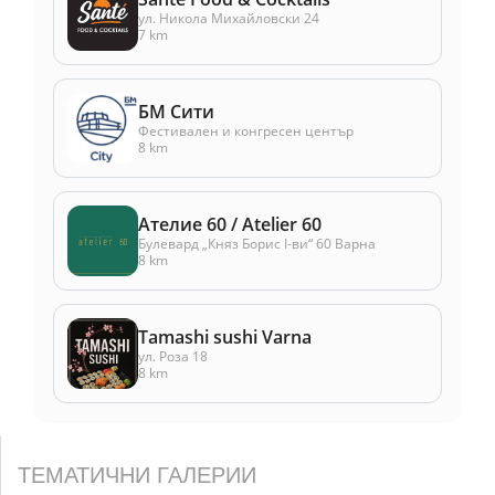
ул. Никола Михайловски 24
7 km
БМ Сити
Фестивален и конгресен център
8 km
Ателие 60 / Atelier 60
Булевард „Княз Борис I-ви“ 60 Варна
8 km
Tamashi sushi Varna
ул. Роза 18
8 km
ТЕМАТИЧНИ ГАЛЕРИИ