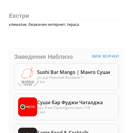
Екстри
климатик, безжичен интернет, тераса
виж всички
Заведения Наблизо
Sushi Bar Mango | Манго Суши
ул. д-р Николай Коларов 1
6 km
Суши бар Фуджи Чаталджа
бул. 8-ми Приморски полк 118
7 km
Sante Food & Cocktails