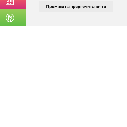
РЕЗЕРВИРАЙ МАСА
Промяна на предпочитанията
ПОРЪЧАЙ ХРАНА
© 2025
Zavedenia.bg - каталог за заведения София, Пловдив,
Варна, Банско. Актуална информация за заведенията в
България.
Изберете ресторант, бар, клуб, механа или пицария. Резервирайте маса
онлайн. Поръчайте храна за вкъщи. Вижте актуални оферти, събития,
дигитални менюта. Ресторанти за специални поводи, ресторанти с
различен тип кухня.
За посетители
Условия за ползване