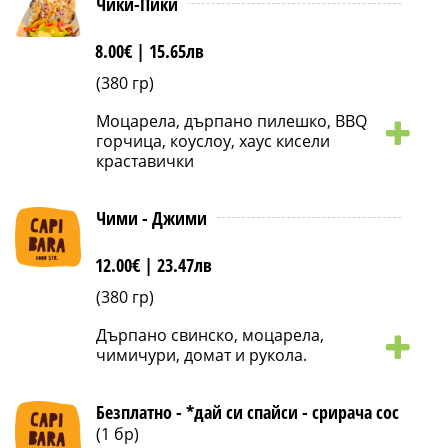
Чики-Пики
8.00€ |
15.65лв
(380 гр)
Моцарела, дърпано пилешко, BBQ
горчица, коуслоу, хаус кисели
краставички
Чими - Джими
12.00€ |
23.47лв
(380 гр)
Дърпано свинско, моцарела,
чимичури, домат и рукола.
Безплатно - *дай си спайси - срирача сос
(1 бр)