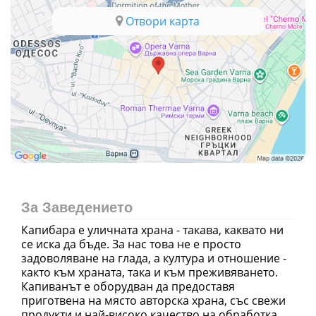
Отвори карта
За Заведението
Капибара е уличната храна - такава, каквато ни
се иска да бъде. За нас това не е просто
задоволяване на глада, а култура и отношение -
както към храната, така и към преживяването.
Капиванът е оборудван да предоставя
приготвена на място авторска храна, със свежи
продукти и най-високо качество на обработка.