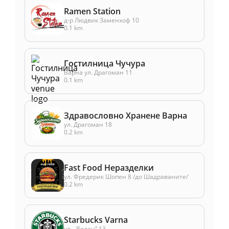
Ramen Station
д-р Людвик Заменхоф 10
0.1 km
Гостилница Чучура
Варна ул. Драгоман 11
0.1 km
Здравословно Хранене Варна
ул. Драгоман 18
0.2 km
Fast Food Неразделки
ул. Фредерик Шопен 8 /до Шадраваните/
0.2 km
Starbucks Varna
ул. „Воден“ 13