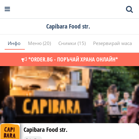
Capibara Food str.
Инфо
Меню (20)
Снимки (15)
Резервирай маса
*ORDER.BG - ПОРЪЧАЙ ХРАНА ОНЛАЙН*
Capibara Food str.