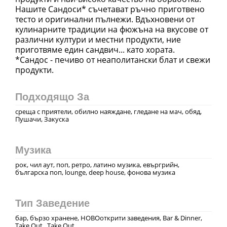
Нашите Сандоси* съчетават ръчно приготвено
тесто и оригинални пълнежи. Вдъхновени от
кулинарните традиции на фюжъна на вкусове от
различни култури и местни продукти, ние
приготвяме един сандвич... като хората.
*Сандос - печиво от неаполитански блат и свежи
продукти.
Подходящо За
среща с приятели, обилно наяждане, гледане на мач, обяд,
Пушачи, Закуска
Музика
рок, чил аут, поп, ретро, латино музика, евъргрийн,
българска поп, lounge, deep house, фонова музика
Тип Заведение
бар, бързо хранене, НОВОоткрити заведения, Bar & Dinner,
Take Out , Take Out