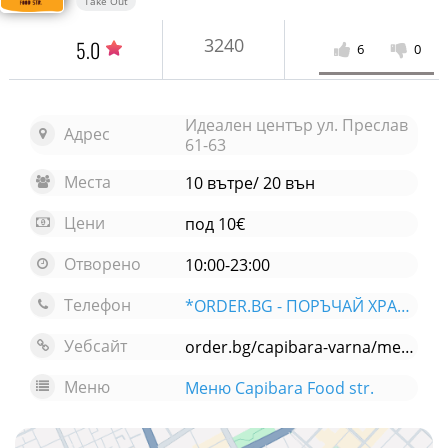
Take Out
3240
5.0
6
0
Идеален център ул. Преслав
Адрес
61-63
Места
10 вътре/ 20 вън
Цени
под 10€
Отворено
10:00-23:00
Телефон
*ORDER.BG - ПОРЪЧАЙ ХРАНА ОНЛАЙН*
Уебсайт
order.bg/capibara-varna/menu
Меню
Меню Capibara Food str.