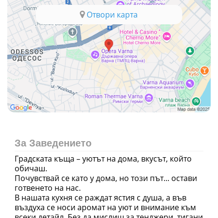
Отвори карта
За Заведението
Градската къща – уютът на дома, вкусът, който
обичаш.
Почувствай се като у дома, но този път... остави
готвенето на нас.
В нашата кухня се раждат ястия с душа, а във
въздуха се носи аромат на уют и внимание към
всеки детайл. Без да мислиш за тенджери, тигани