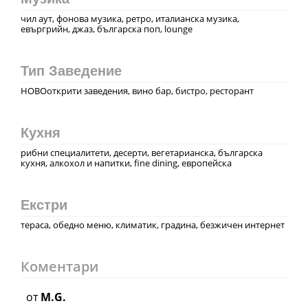
чил аут, фонова музика, ретро, италианска музика,
евъргрийн, джаз, българска поп, lounge
Тип Заведение
НОВОоткрити заведения, вино бар, бистро, ресторант
Кухня
рибни специалитети, десерти, вегeтарианска, българска
кухня, алкохол и напитки, fine dining, европейска
Екстри
тераса, обедно меню, климатик, градина, безжичен интернет
Коментари
от
M.G.