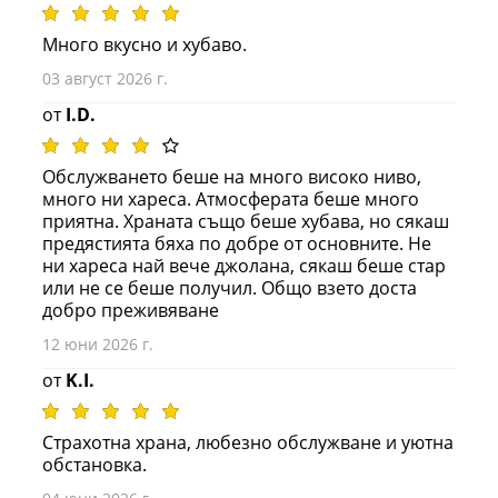
Много вкусно и хубаво.
03 август 2026 г.
от
I.D.
Обслужването беше на много високо ниво,
много ни хареса. Атмосферата беше много
приятна. Храната също беше хубава, но сякаш
предястията бяха по добре от основните. Не
ни хареса най вече джолана, сякаш беше стар
или не се беше получил. Общо взето доста
добро преживяване
12 юни 2026 г.
от
K.I.
Страхотна храна, любезно обслужване и уютна
обстановка.