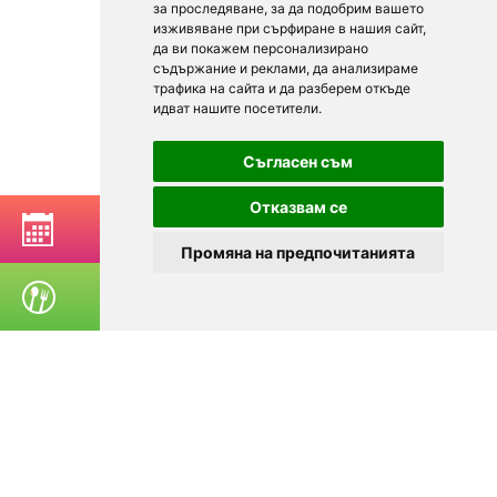
за проследяване, за да подобрим вашето
изживяване при сърфиране в нашия сайт,
да ви покажем персонализирано
съдържание и реклами, да анализираме
трафика на сайта и да разберем откъде
идват нашите посетители.
Съгласен съм
Отказвам се
РЕЗЕРВИРАЙ МАСА
Промяна на предпочитанията
ПОРЪЧАЙ ХРАНА
© 2025
Zavedenia.bg - каталог за заведения София, Пловдив,