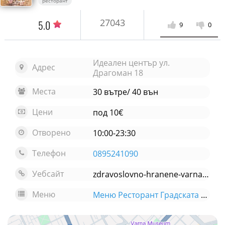
ресторант
27043
5.0
9
0
Идеален център ул.
Адрес
Драгоман 18
Места
30 вътре/ 40 вън
Цени
под 10€
Отворено
10:00-23:30
Телефон
0895241090
Уебсайт
zdravoslovno-hranene-varna.com/
Меню
Меню Ресторант Градската къща