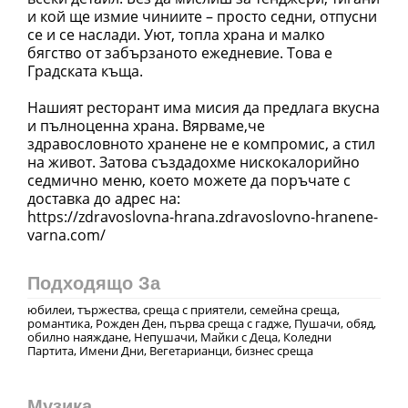
и кой ще измие чиниите – просто седни, отпусни
се и се наслади. Уют, топла храна и малко
бягство от забързаното ежедневие. Това е
Градската къща.
Нашият ресторант има мисия да предлага вкусна
и пълноценна храна. Вярваме,че
здравословното хранене не е компромис, а стил
на живот. Затова създадохме нискокалорийно
седмично меню, което можете да поръчате с
доставка до адрес на:
https://zdravoslovna-hrana.zdravoslovno-hranene-
varna.com/
Подходящо За
юбилеи, тържества, среща с приятели, семейна среща,
романтика, Рожден Ден, първа среща с гадже, Пушачи, обяд,
обилно наяждане, Непушачи, Майки с Деца, Коледни
Партита, Имени Дни, Вегетарианци, бизнес среща
Музика