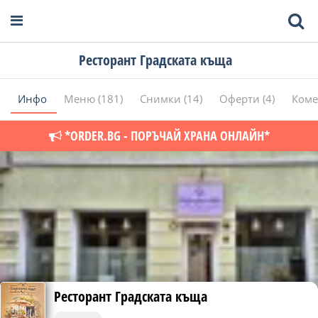
Ресторант Градската къща
Инфо
Меню (181)
Снимки (14)
Оферти (4)
Коме
*ORDER.BG - ПОРЪЧАЙ ХРАНА ОНЛАЙН*
Ресторант Градската къща