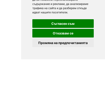
съдържание и реклами, да анализираме
трафика на сайта и да разберем откъде
идват нашите посетители.
Съгласен съм
Отказвам се
Промяна на предпочитанията
© 2025
Zavedenia.bg - каталог за заведения София, Пловдив,
Варна, Банско. Актуална информация за заведенията в
България.