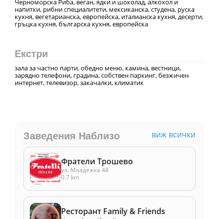
Черноморска Риба, веган, ядки и шоколад, алкохол и
напитки, рибни специалитети, мексиканска, студена, руска
кухня, вегeтарианска, европейска, италианска кухня, десерти,
гръцка кухня, българска кухня, европейска
Екстри
зала за частно парти, обедно меню, камина, вестници,
зарядно телефони, градина, собствен паркинг, безжичен
интернет, телевизор, закачалки, климатик
виж всички
Заведения Наблизо
Фратели Трошево
ул. Младежка 48
0.7 km
Ресторант Family & Friends