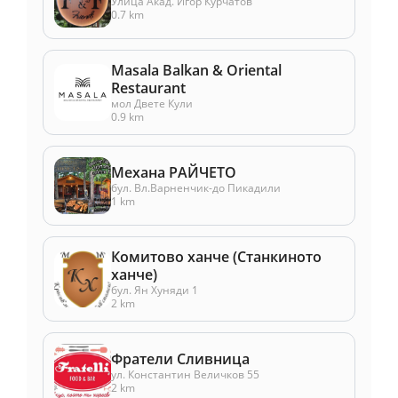
Улица Акад. Игор Курчатов
0.7 km
Masala Balkan & Oriental
Restaurant
мол Двете Кули
0.9 km
Механа РАЙЧЕТО
бул. Вл.Варненчик-до Пикадили
1 km
Комитово ханче (Станкиното
ханче)
бул. Ян Хуняди 1
2 km
Фратели Сливница
ул. Константин Величков 55
2 km