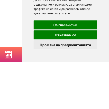
да ви покажем персонализирано
съдържание и реклами, да анализираме
трафика на сайта и да разберем откъде
идват нашите посетители.
Съгласен съм
Отказвам се
Промяна на предпочитанията
РЕЗЕРВИРАЙ МАСА
© 2025
Zavedenia.bg - каталог за заведения София, Пловдив,
Варна, Банско. Актуална информация за заведенията в
България.