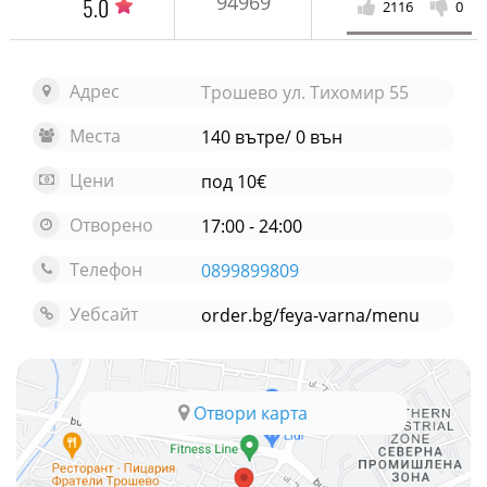
94969
5.0
2116
0
Адрес
Трошево ул. Тихомир 55
Места
140 вътре/ 0 вън
Цени
под 10€
Отворено
17:00 - 24:00
Телефон
0899899809
Уебсайт
order.bg/feya-varna/menu
Отвори карта