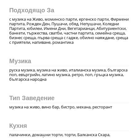
Подходящо За
с музика на Живо, моминско парти, ергенско парти, Фирмени
партита, Рожден Ден, Пушачи, обяд, Непушачи, Коледни
Партита, юбилеи, Имени Дни, Вегетарианци, Абитуриентски,
банкети, тържества, сватби, частни партита, семейна среща,
бизнес среща, първа среща с гадже, обилно наяждане, среща
с приятели, напиване, романтика
Музика
руска музика, музика на живо, италианска музика, българска
поп, евъргрийн, латино музика, ретро, поп, гръцка музика,
българска народна
Тип Заведение
музика на живо, вино бар, бистро, механа, ресторант
Кухня
палачинки, домашни торти, торти, Балканска Скара,