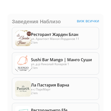
виж всички
Заведения Наблизо
Ресторант Жарден Блан
ул. Архитект Манол Йорданов 11
2 km
Sushi Bar Mango | Манго Суши
ул. д-р Николай Коларов 1
2 km
Ла Пастария Варна
к-с ПаркМарт
2 km
Ресторантчето Efe