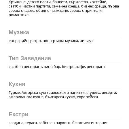
Кръщене, детско парти, банкети, тържества, коктейли,
сватби, частни партита, семейна среща, бизнес среща, първа
среща с гадже, обилно наяждане, среща с приятели,
романтика
Музика
евъргрийн, ретро, поп, гръцка музика, чил аут
Тип Заведение
сватбен ресторант, вино бар, бистро, кафе, ресторант
Кухня
Гурме, Авторска кухня, алкохол и напитки, студена, десерти,
американска кухня, българска кухня, европейска
Екстри
градина, тераса, собствен паркинг, безжичен интернет