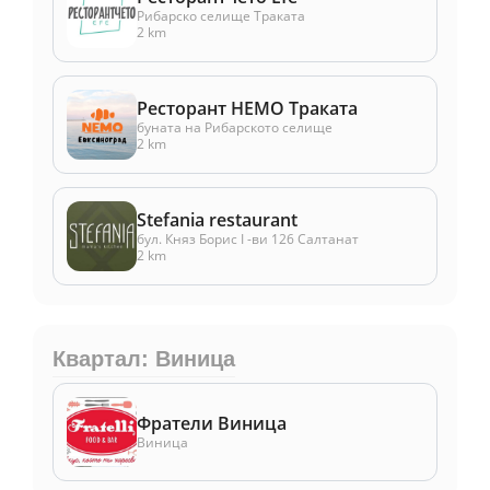
Рибарско селище Траката
2 km
Ресторант НЕМО Траката
буната на Рибарското селище
2 km
Stefania restaurant
бул. Княз Борис I -ви 126 Салтанат
2 km
Квартал: Виница
Фратели Виница
Виница