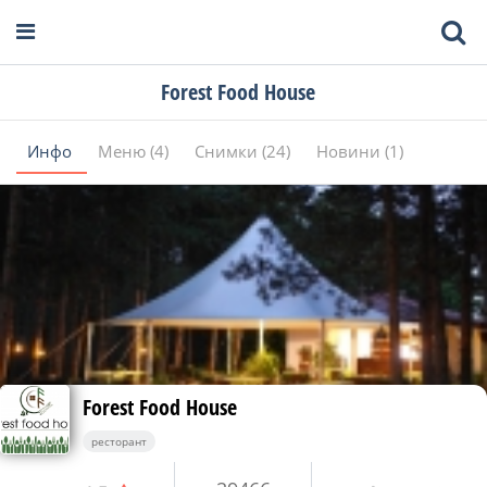
Forest Food House
Инфо
Меню (4)
Снимки (24)
Новини (1)
Forest Food House
ресторант