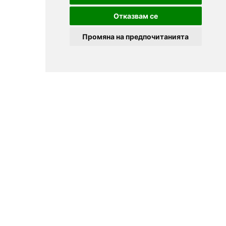
Отказвам се
Промяна на предпочитанията
© 2025
Zavedenia.bg - каталог за заведения София, Пловдив,
Варна, Банско. Актуална информация за заведенията в
България.
Изберете ресторант, бар, клуб, механа или пицария. Резервирайте маса
онлайн. Поръчайте храна за вкъщи. Вижте актуални оферти, събития,
дигитални менюта. Ресторанти за специални поводи, ресторанти с
различен тип кухня.