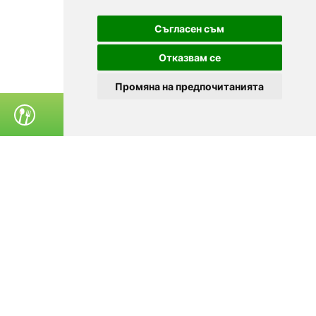
Съгласен съм
Отказвам се
Промяна на предпочитанията
ПОРЪЧАЙ ХРАНА
© 2025
Zavedenia.bg - каталог за заведения София, Пловдив,
Варна, Банско. Актуална информация за заведенията в
България.
Изберете ресторант, бар, клуб, механа или пицария. Резервирайте маса
онлайн. Поръчайте храна за вкъщи. Вижте актуални оферти, събития,
дигитални менюта. Ресторанти за специални поводи, ресторанти с