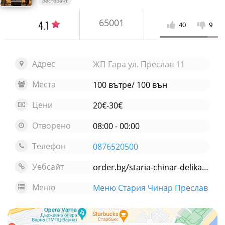
ресторант
65001
4.1
40
9
Адрес
ЖП Гара ул. Преслав 11
Места
100 вътре/ 100 вън
Цени
20€-30€
Отворено
08:00 - 00:00
Телефон
0876520500
Уебсайт
order.bg/staria-chinar-delikatesen/menu
Меню
Меню Стария Чинар Преслав