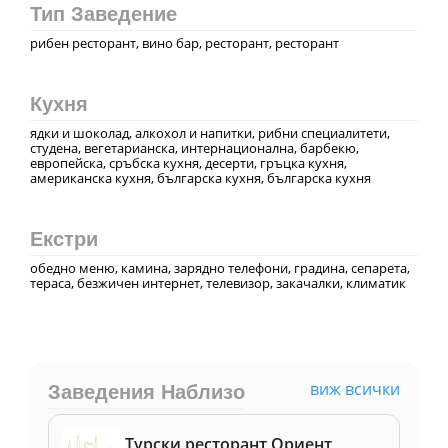
Тип Заведение
рибен ресторант, вино бар, ресторант, ресторант
Кухня
ядки и шоколад, алкохол и напитки, рибни специалитети,
студена, вегeтарианска, интернационална, барбекю,
европейска, сръбска кухня, десерти, гръцка кухня,
американска кухня, българска кухня, българска кухня
Екстри
обедно меню, камина, зарядно телефони, градина, сепарета,
тераса, безжичен интернет, телевизор, закачалки, климатик
виж всички
Заведения Наблизо
Турски ресторант Ориент