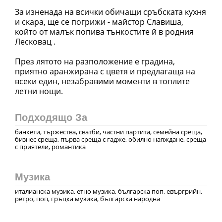
За изненада на всички обичащи сръбската кухня
и скара, ще се погрижи - майстор Славиша,
който от малък попива тънкостите й в родния
Лесковац .
През лятото на разположение е градина,
приятно аранжирана с цветя и предлагаща на
всеки един, незабравими моменти в топлите
Подходящо За
банкети, тържества, сватби, частни партита, семейна среща,
бизнес среща, първа среща с гадже, обилно наяждане, среща
с приятели, романтика
Музика
италианска музика, етно музика, българска поп, евъргрийн,
ретро, поп, гръцка музика, българска народна