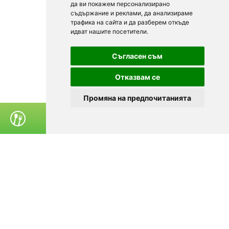
да ви покажем персонализирано
съдържание и реклами, да анализираме
трафика на сайта и да разберем откъде
идват нашите посетители.
Съгласен съм
Отказвам се
Промяна на предпочитанията
ПОРЪЧАЙ ХРАНА
© 2025
Zavedenia.bg - каталог за заведения София, Пловдив,
Варна, Банско. Актуална информация за заведенията в