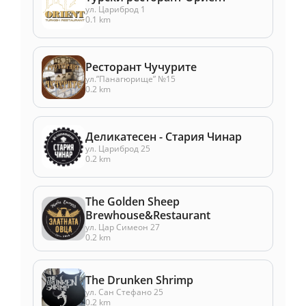
ул. Цариброд 1
0.1 km
Ресторант Чучурите
ул.”Панагюрище” №15
0.2 km
Деликатесен - Стария Чинар
ул. Цариброд 25
0.2 km
The Golden Sheep
Brewhouse&Restaurant
ул. Цар Симеон 27
0.2 km
The Drunken Shrimp
ул. Сан Стефано 25
0.2 km