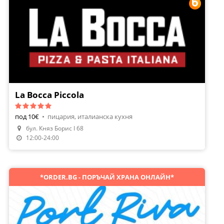
La Bocca Piccola
под 10€
•
пицария, италианска кухня
бул. Княз Борис I 68
Направи Резервация
12:00-24:00
*ORDER.BG - ПОРЪЧАЙ ХРАНА ОНЛАЙН*