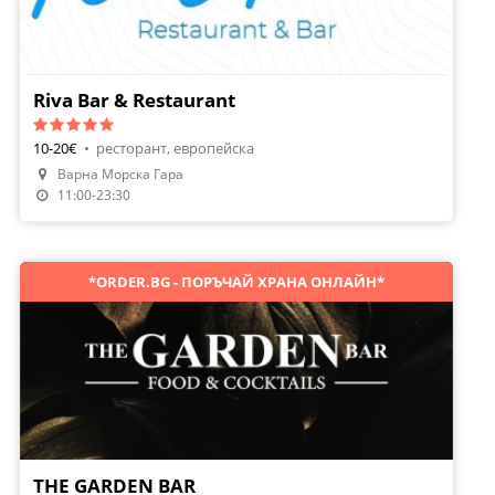
Riva Bar & Restaurant
10-20€
•
ресторант, европейска
Направи Резервация
Варна Морска Гара
Поръчай Храна
11:00-23:30
*ORDER.BG - ПОРЪЧАЙ ХРАНА ОНЛАЙН*
THE GARDEN BAR