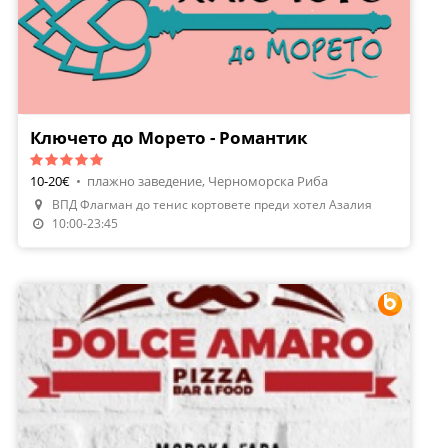
Ключето до Морето - Романтик
10-20€
•
плажно заведение, Черноморска Риба
ВПД Флагман до тенис кортовете преди хотел Азалия
Направи Резервация
10:00-23:45