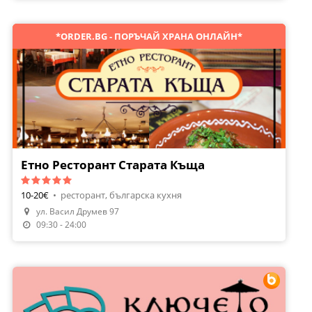
*ORDER.BG - ПОРЪЧАЙ ХРАНА ОНЛАЙН*
Етно Ресторант Старата Къща
10-20€
•
ресторант, българска кухня
Направи Резервация
ул. Васил Друмев 97
Поръчай Храна
09:30 - 24:00