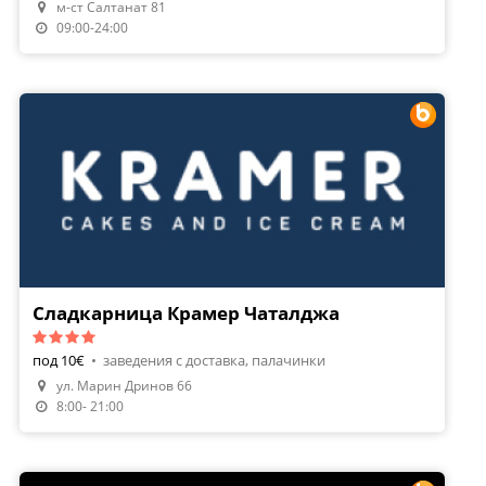
м-ст Салтанат 81
Направи Резервация
09:00-24:00
Сладкарница Крамер Чаталджа
под 10€
•
заведения с доставка, палачинки
ул. Марин Дринов 66
Направи Резервация
8:00- 21:00