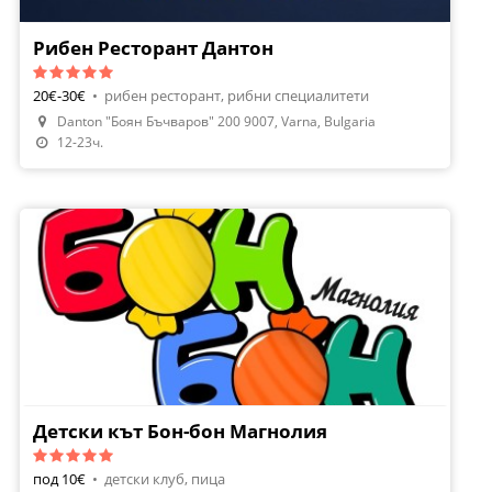
Рибен Ресторант Дантон
20€-30€
•
рибен ресторант, рибни специалитети
Danton "Боян Бъчваров" 200 9007, Varna, Bulgaria
Направи Резервация
12-23ч.
Детски кът Бон-бон Магнолия
под 10€
•
детски клуб, пица