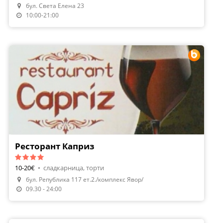
бул. Света Елена 23
10:00-21:00
Ресторант Каприз
10-20€
•
сладкарница, торти
бул. Република 117 ет.2./комплекс Явор/
Направи Резервация
09.30 - 24:00