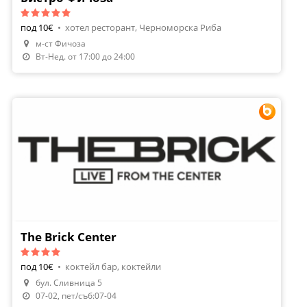
под 10€
•
хотел ресторант, Черноморска Риба
м-ст Фичоза
Направи Резервация
Вт-Нед. от 17:00 до 24:00
The Brick Center
под 10€
•
коктейл бар, коктейли
бул. Сливница 5
Направи Резервация
07-02, пет/съб:07-04