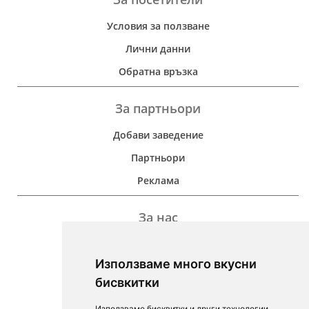
Условия за ползване
Лични данни
Обратна връзка
За партньори
Добави заведение
Партньори
Реклама
За нас
Дейност
Използваме много вкусни
Контакти
бисвкитки
For Investors
Използваме бисквитки и други технологии