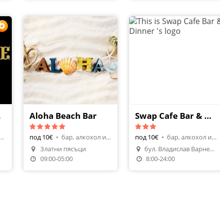
eque
Aloha Beach Bar
Swap Cafe Bar & Dinner
рант, турска кухня
под 10€
•
бар, алкохол и напитки
под 10€
•
бар, алкохол и напитки
Златни пясъци
бул. Владислав Варненчик 186
я
09:00-05:00
8:00-24:00