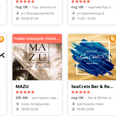
плажно заведение, алкохол и напитки
под 10€
•
бар, алкохол и напитки
под 10€
•
наргиле бар, коктейли
ул. Македония 82-84
ул. Брегалница 4
я
Поръчай Храна
Направи Резервация
09:00-01:00
15:00 - 01:00
*НОВА ЛОКАЦИЯ: ПЛАЖ АСПАРУХОВО
MAZU
SeaCrets Bar & Restaurant
ейл бар, коктейли
20€-30€
•
ресторант, европейска
под 10€
•
Bar & Dinner, ресторант
плаж Аспарухово
Централен плаж
я
Направи Резервация
08:00-02:00
09:00-24:00