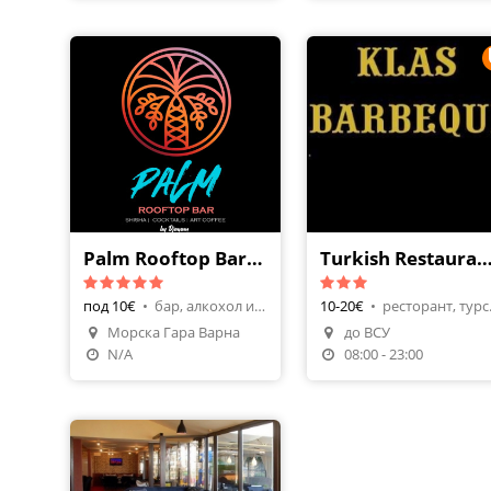
Palm Rooftop Bar by Djanam
Turkish Restaurant Klas Barb
под 10€
•
бар, алкохол и напитки
10-20€
•
ресто
Морска Гара Варна
до ВСУ
Направи Резерваци
N/A
08:00 - 23:00