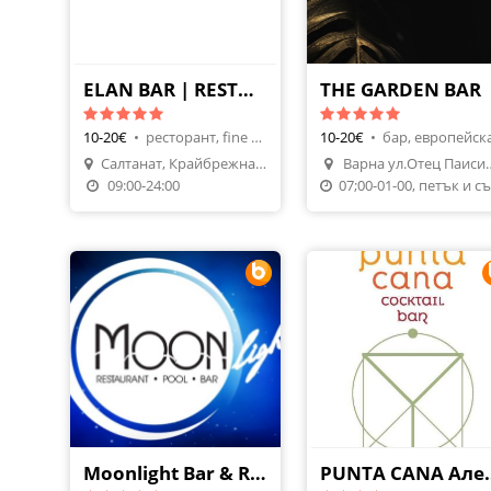
ELAN BAR | RESTAURANT
THE GARDEN BAR
10-20€
•
ресторант, fine dining
10-20€
•
бар, европейск
Направи Резерваци
Салтанат, Крайбрежна алея, 9000 Варна
Варна ул.От
Направи Резервация
Поръчай Храна
09:00-24:00
0
Moonlight Bar & Restaurant
PUNTA CA