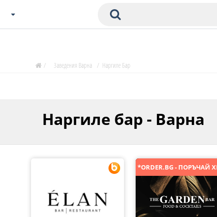
Избери Град
Zavedenia Начало
/
Заведения Варна
/
Наргиле Бар
София
Пловдив
Варна
Наргиле бар - Варна
СОФ
Бургас
В. Търново
Банско
Всички останали
Бан