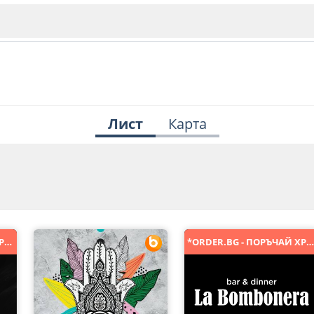
Лист
Карта
ИЯ
В. Търново
Бу
Пловдив
*ORDER.BG - ПОРЪЧАЙ ХРАНА ОНЛАЙН*
*ORDER.BG - ПОРЪЧАЙ ХРАНА ОНЛАЙН
ско