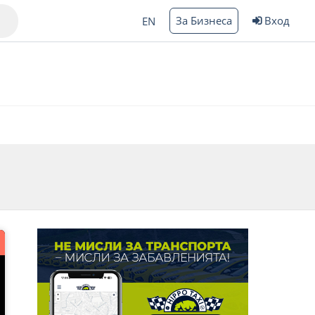
За Бизнеса
Вход
EN
Варна
ргас
*