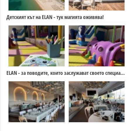
Детският кът на ELAN - тук магията оживява!
ELAN - за поводите, които заслужават своето специално място.