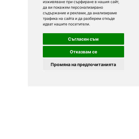
изживяване при сърфиране в нашия сайт,
да ви покажем персонализирано
съдържание и реклами, да анализираме
трафика на сайта и да разберем откъде
идват нашите посетители.
Съгласен съм
Отказвам се
Промяна на предпочитанията
© 2025
Zavedenia.bg - каталог за заведения София, Пловдив,
Варна, Банско. Актуална информация за заведенията в