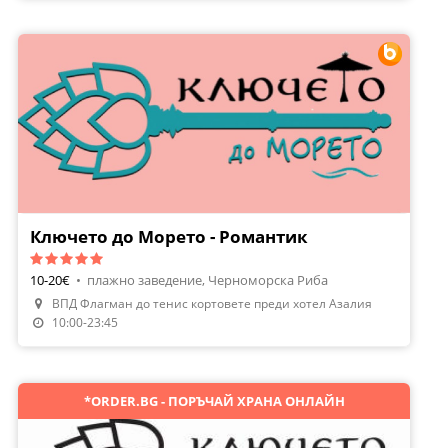
Ключето до Морето - Романтик
10-20€
•
плажно заведение, Черноморска Риба
ВПД Флагман до тенис кортовете преди хотел Азалия
Направи Резервация
10:00-23:45
*ORDER.BG - ПОРЪЧАЙ ХРАНА ОНЛАЙН