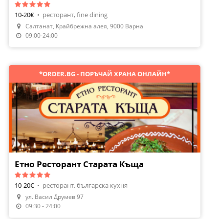
10-20€
•
ресторант, fine dining
Салтанат, Крайбрежна алея, 9000 Варна
Направи Резервация
09:00-24:00
*ORDER.BG - ПОРЪЧАЙ ХРАНА ОНЛАЙН*
Етно Ресторант Старата Къща
10-20€
•
ресторант, българска кухня
Направи Резервация
ул. Васил Друмев 97
Поръчай Храна
09:30 - 24:00