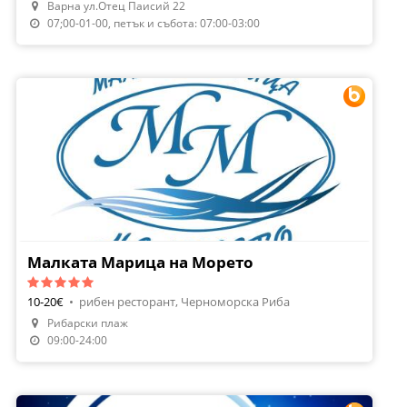
Варна ул.Отец Паисий 22
Поръчай Храна
07;00-01-00, петък и събота: 07:00-03:00
Малката Марица на Морето
10-20€
•
рибен ресторант, Черноморска Риба
Рибарски плаж
Направи Резервация
09:00-24:00