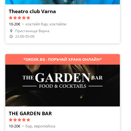
Theatro club Varna
10-20€
•
коктейл бар, коктейли
Пристанище Варна
22:00-05:00
*ORDER.BG - ПОРЪЧАЙ ХРАНА ОНЛАЙН*
THE GARDEN BAR
10-20€
•
бар, европейска
Направи Резервация