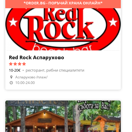
*ORDER.BG - ПОРЪЧАЙ ХРАНА ОНЛАЙН*
Red Rock Аспарухово
10-20€
•
ресторант, рибни специалитети
Направи Резервация
Аспарухово /плаж/
Поръчай Храна
10.00-24.00