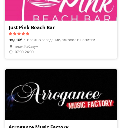
Just Pink Beach Bar
под 10€
•
плажно заведение, алкохол и напитки
плаж Кабакум
07:00-24:00
Arrogance Music Factory