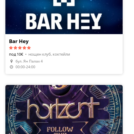
Bar Hey
под 10€
•
нощен клуб, коктейли
бул. Ян Палах 4
Направи Резервация
00:00-24:00