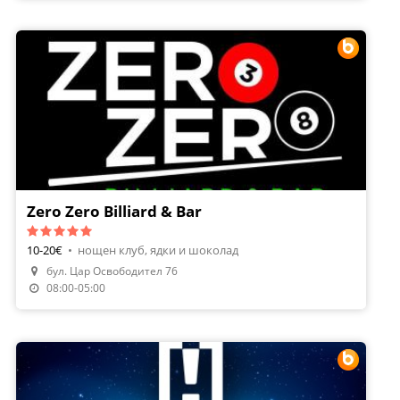
Zero Zero Billiard & Bar
10-20€
•
нощен клуб, ядки и шоколад
бул. Цар Освободител 76
Направи Резервация
08:00-05:00