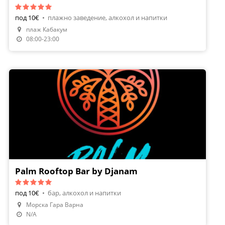
под 10€
•
плажно заведение, алкохол и напитки
плаж Кабакум
08:00-23:00
Palm Rooftop Bar by Djanam
под 10€
•
бар, алкохол и напитки
Морска Гара Варна
N/A