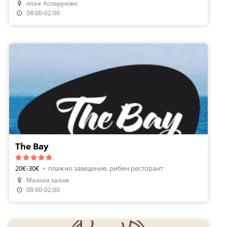
плаж Аспарухово
08:00-02:00
The Bay
20€-30€
•
плажно заведение, рибен ресторант
Малкия залив
08:00-02:00