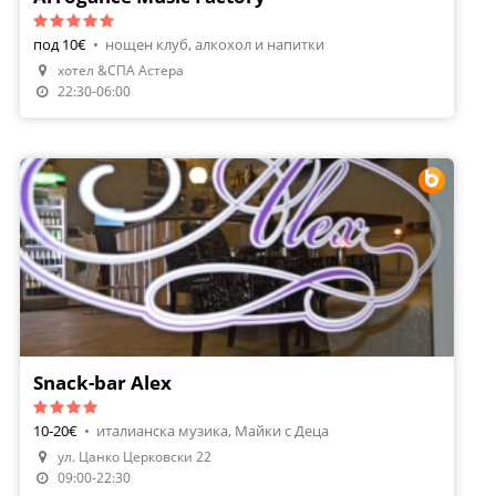
под 10€
•
нощен клуб, алкохол и напитки
хотел &СПА Астера
22:30-06:00
Snack-bar Alex
10-20€
•
италианска музика, Майки с Деца
ул. Цанко Церковски 22
Направи Резервация
09:00-22:30