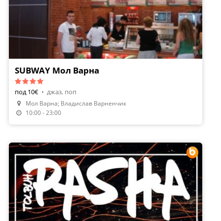
SUBWAY Мол Варна
под 10€
•
джаз, поп
Мол Варна; Владислав Варненчик
10:00 - 23:00