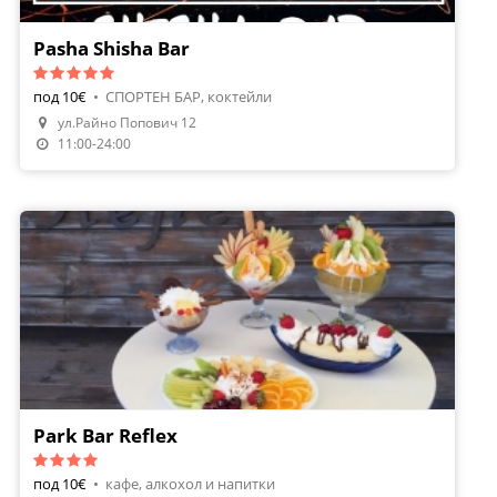
Pasha Shisha Bar
под 10€
•
СПОРТЕН БАР, коктейли
ул.Райно Попович 12
Направи Резервация
11:00-24:00
Park Bar Reflex
под 10€
•
кафе, алкохол и напитки