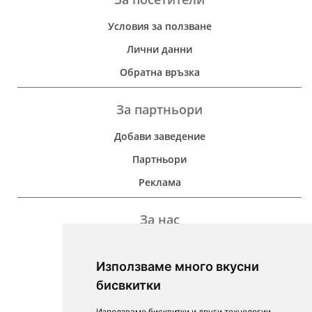
Условия за ползване
Лични данни
Обратна връзка
За партньори
Добави заведение
Партньори
Реклама
За нас
Дейност
Използваме много вкусни
Контакти
бисвкитки
For Investors
Използваме бисквитки и други технологии