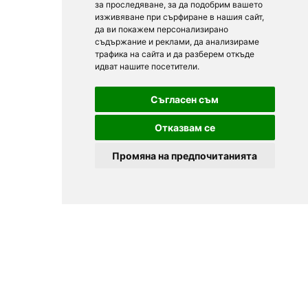
за проследяване, за да подобрим вашето
изживяване при сърфиране в нашия сайт,
да ви покажем персонализирано
съдържание и реклами, да анализираме
трафика на сайта и да разберем откъде
идват нашите посетители.
Съгласен съм
Отказвам се
Промяна на предпочитанията
© 2025
Zavedenia.bg - online catalog for restaurants and bars in