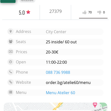
restaurant
27379
5.0
70
0
Address
City Center
Seats
25 inside/ 60 out
Prices
20-30€
Open
11:00-22:00
Phone
088 736 9988
Website
order.bg/atelie60/menu
Menu
Menu Atelier 60