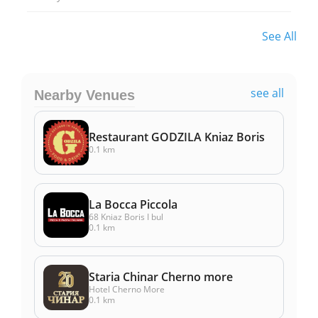
See All
see all
Nearby Venues
Restaurant GODZILA Kniaz Boris
0.1 km
La Bocca Piccola
68 Kniaz Boris I bul
0.1 km
Staria Chinar Cherno more
Hotel Cherno More
0.1 km