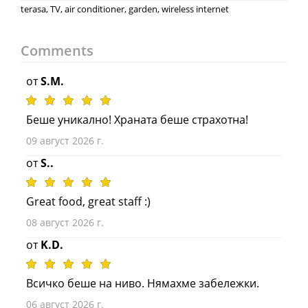
terasa, TV, air conditioner, garden, wireless internet
Comments
от
S.M.
Беше уникално! Храната беше страхотна!
09 август 2026 г.
от
S..
Great food, great staff :)
08 август 2026 г.
от
K.D.
Всичко беше на ниво. Нямахме забележки.
06 август 2026 г.