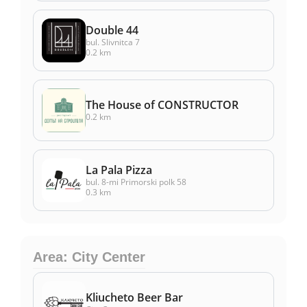
Double 44
bul. Slivnitca 7
0.2 km
The House of CONSTRUCTOR
0.2 km
La Pala Pizza
bul. 8-mi Primorski polk 58
0.3 km
Area: City Center
Kliucheto Beer Bar