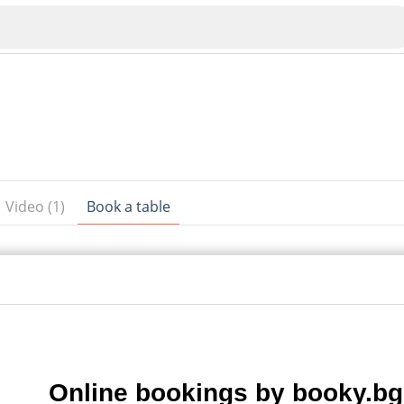
Video (1)
Book a table
Veliko Tarnovo
Bu
Plovdiv
nko
Online bookings by booky.bg