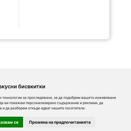
вкусни бисвкитки
и технологии за проследяване, за да подобрим вашето изживяване
 да ви покажем персонализирано съдържание и реклами, да
а и да разберем откъде идват нашите посетители.
азвам се
Промяна на предпочитанията