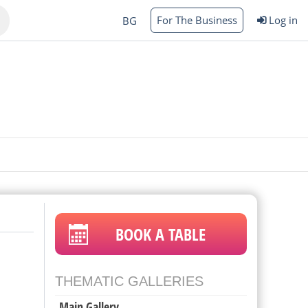
For The Business
Log in
BG
Varna
rgas
BOOK A TABLE
THEMATIC GALLERIES
Main Gallery