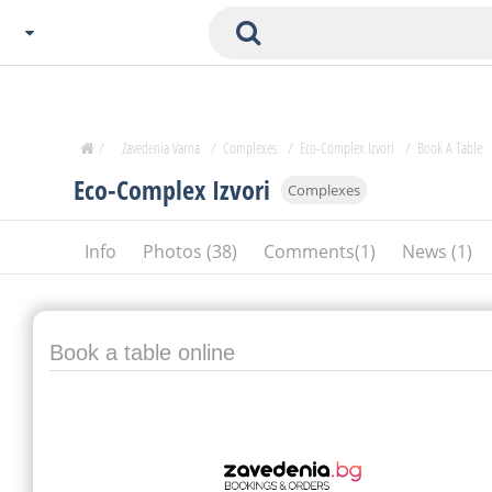
Choose City
Zavedenia Home
/
Zavedenia Varna
/
Complexes
/
Eco-Complex Izvori
/
Book A Table
Sofia
Eco-Complex Izvori
Complexes
Plovdiv
Varna
Info
Photos (38)
Comments(1)
News (1)
SOFIA
Burgas
Veliko Tarnovo
Basnko
Book a table online
Ohters
Bas