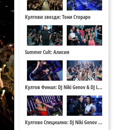
Култови звезди: Тони Стораро
Summer Cult: Алисия
Култов Финал: DJ Niki Genov & DJ Lucky.
Култово Специално: DJ Niki Genov & DJ Lucky