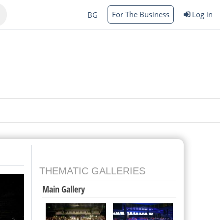
For The Business
Log in
BG
Varna
rgas
THEMATIC GALLERIES
Main Gallery