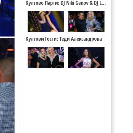
Култово Парти: DJ Niki Genov & DJ Lucky
Култови Гости: Теди Александрова