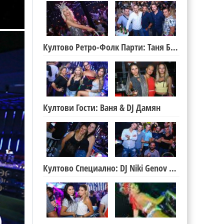
Култово Ретро-Фолк Парти: Таня Боева & DJ Teddy Ge
Култови Гости: Ваня & DJ Дамян
Култово Специално: DJ Niki Genov & DJ Lucky