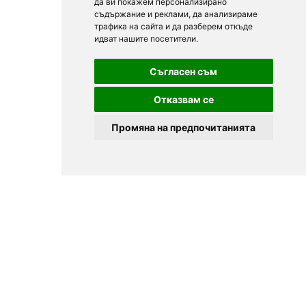
да ви покажем персонализирано
съдържание и реклами, да анализираме
трафика на сайта и да разберем откъде
идват нашите посетители.
Съгласен съм
Отказвам се
Промяна на предпочитанията
© 2025
Zavedenia.bg - online catalog for restaurants and bars in
Sofia, Plovdiv, Varna, Bansko