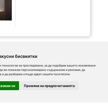
вкусни бисвкитки
и технологии за проследяване, за да подобрим вашето изживяване
 да ви покажем персонализирано съдържание и реклами, да
а и да разберем откъде идват нашите посетители.
азвам се
Промяна на предпочитанията