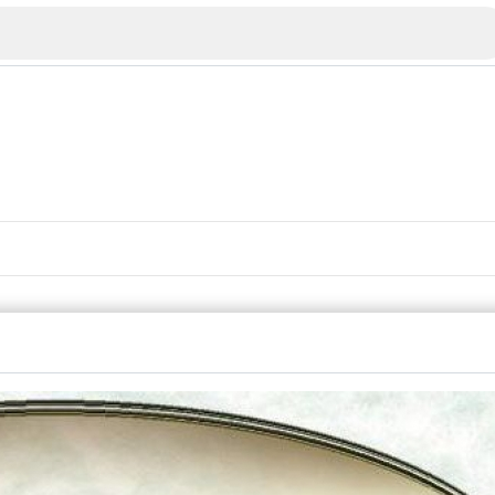
Veliko Tarnovo
Bu
Plovdiv
nko