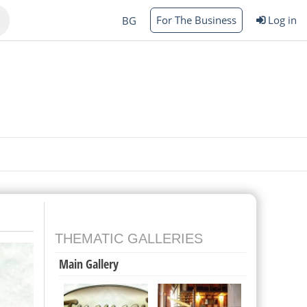
For The Business
Log in
BG
Varna
rgas
THEMATIC GALLERIES
Main Gallery