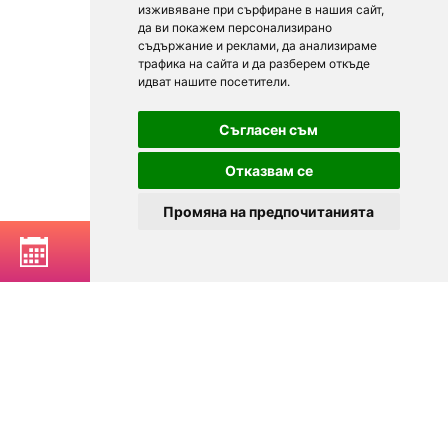
изживяване при сърфиране в нашия сайт,
да ви покажем персонализирано
съдържание и реклами, да анализираме
трафика на сайта и да разберем откъде
идват нашите посетители.
Съгласен съм
Отказвам се
Промяна на предпочитанията
BOOK A TABLE
© 2025
Zavedenia.bg - online catalog for restaurants and bars in