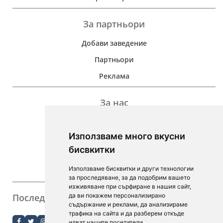
За партньори
Добави заведение
Партньори
Реклама
За нас
Дейност
Използваме много вкусни
Контакти
бисвкитки
For Investors
Използваме бисквитки и други технологии
F.A.Q.
за проследяване, за да подобрим вашето
изживяване при сърфиране в нашия сайт,
Последвайте ни
да ви покажем персонализирано
съдържание и реклами, да анализираме
order.bg
трафика на сайта и да разберем откъде
идват нашите посетители.