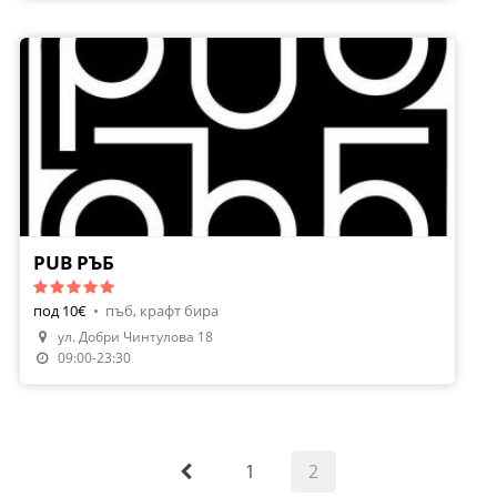
PUB РЪБ
под 10€
•
пъб, крафт бира
ул. Добри Чинтулова 18
09:00-23:30
1
2