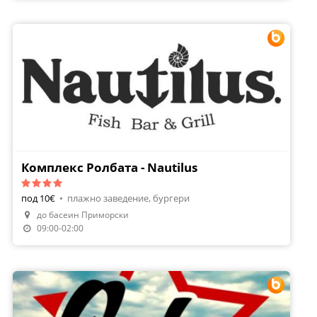
Комплекс Ролбата - Nautilus
под 10€
•
плажно заведение, бургери
до басеин Приморски
Направи Резервация
09:00-02:00