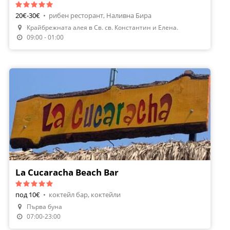
20€-30€
•
рибен ресторант, Наливна Бира
Крайбрежната алея в Св. св. Константин и Елена.
09:00 - 01:00
La Cucaracha Beach Bar
под 10€
•
коктейл бар, коктейли
Първа буна
07:00-23:00