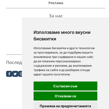
Реклама
За нас
Дейност
Използваме много вкусни
Контакти
бисвкитки
For Investors
Използваме бисквитки и други технологии
F.A.Q.
за проследяване, за да подобрим вашето
изживяване при сърфиране в нашия сайт,
Последвайте ни
да ви покажем персонализирано
съдържание и реклами, да анализираме
order.bg
трафика на сайта и да разберем откъде
идват нашите посетители.
booky.bg
Съгласен съм
Digitalno Menu
Отказвам се
Промяна на предпочитанията