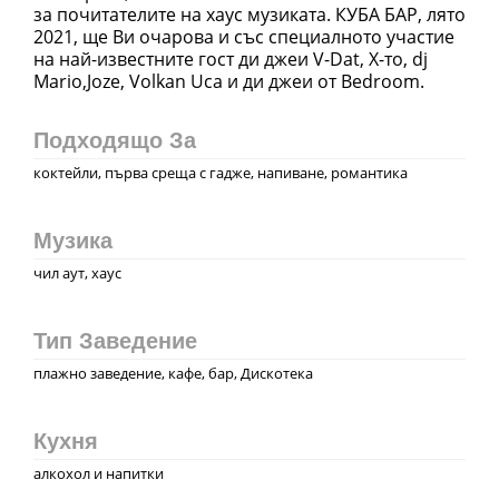
за почитателите на хаус музиката. КУБА БАР, лято
2021, ще Ви очарова и със специалното участие
на най-известните гост ди джеи V-Dat, X-то, dj
Mario,Joze, Volkan Uca и ди джеи от Bedroom.
Подходящо За
коктейли, първа среща с гадже, напиване, романтика
Музика
чил аут, хаус
Тип Заведение
плажно заведение, кафе, бар, Дискотека
Кухня
алкохол и напитки