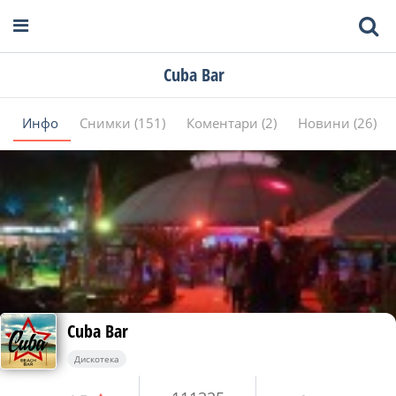
Cuba Bar
Инфо
Снимки (151)
Коментари (2)
Новини (26)
Cuba Bar
Дискотека