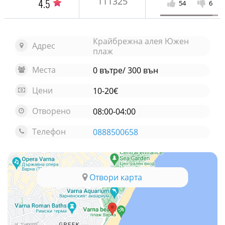
111325
4.5
54
6
Крайбрежна алея Южен
Адрес
плаж
Места
0 вътре/ 300 вън
Цени
10-20€
Отворено
08:00-04:00
Телефон
0888500658
Отвори карта