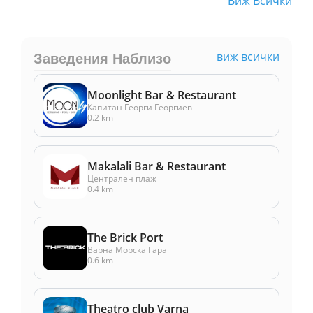
Виж Всички
виж всички
Заведения Наблизо
Moonlight Bar & Restaurant
Капитан Георги Георгиев
0.2 km
Makalali Bar & Restaurant
Централен плаж
0.4 km
The Brick Port
Варна Морска Гара
0.6 km
Theatro club Varna