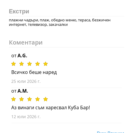
Екстри
плажни чадъри, плаж, обедно меню, тераса, безжичен
интернет, телевизор, закачалки
Коментари
от
A.G.
Всичко беше наред
25 юли 2026 г.
от
A.M.
Аз винаги съм харесвал Куба Бар!
12 юли 2026 г.