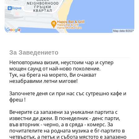
За Заведението
Неповторима визия, неустоим чар и супер
мощен саунд от най-ново поколение.
Тук, на брега на морето, Ви очакват
незабравими летни мигове!
Започнете деня си при нас със сутрешно кафе и
фреш !
Вечерите са запазени за уникални партита с
известни ди джеи. В понеделник - денс парти,
във вторник - черно, а в сряда - комерс. За
почитателите на родната музика е бг-партито в
четвъртък, а петък и събота мястото е запазено