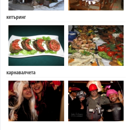
кетъринг
карнавалчета