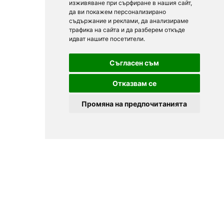
изживяване при сърфиране в нашия сайт,
да ви покажем персонализирано
съдържание и реклами, да анализираме
трафика на сайта и да разберем откъде
идват нашите посетители.
Съгласен съм
Отказвам се
Промяна на предпочитанията
© 2025
Zavedenia.bg - каталог за заведения София, Пловдив,
Варна, Банско. Актуална информация за заведенията в