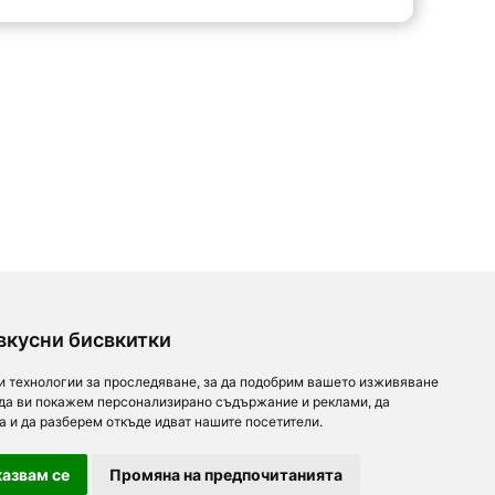
вкусни бисвкитки
и технологии за проследяване, за да подобрим вашето изживяване
 да ви покажем персонализирано съдържание и реклами, да
а и да разберем откъде идват нашите посетители.
азвам се
Промяна на предпочитанията