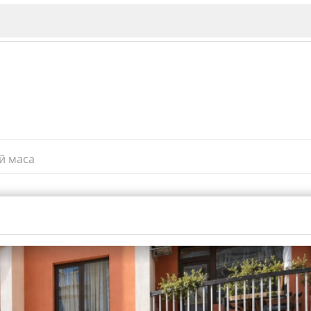
й маса
ИЯ
В. Търново
Бу
Пловдив
ско