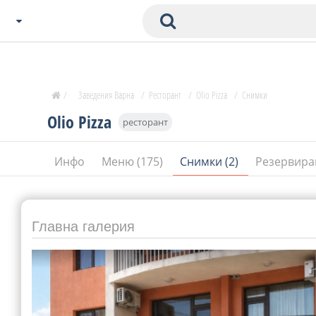
Избери Град
Zavedenia Начало
/
Заведения Варна
/
Ресторант
/
Olio Pizza
/
Снимки
София
Olio Pizza
ресторант
Пловдив
Варна
Инфо
Меню (175)
Снимки (2)
Резервира
СОФ
Бургас
В. Търново
Банско
Главна галерия
Всички останали
Бан