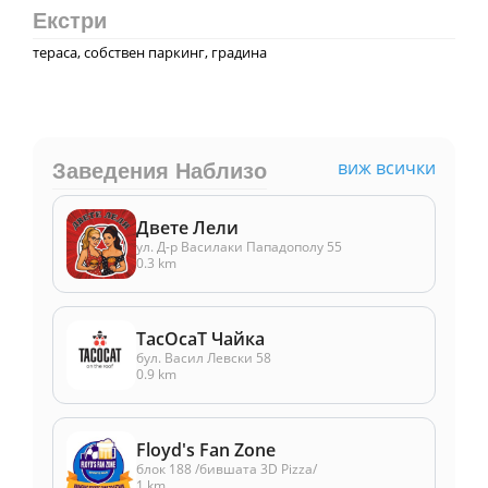
Екстри
тераса, собствен паркинг, градина
виж всички
Заведения Наблизо
Двете Лели
ул. Д-р Василаки Пападополу 55
0.3 km
TacOcaT Чайка
бул. Васил Левски 58
0.9 km
Floyd's Fan Zone
блок 188 /бившата 3D Pizza/
1 km