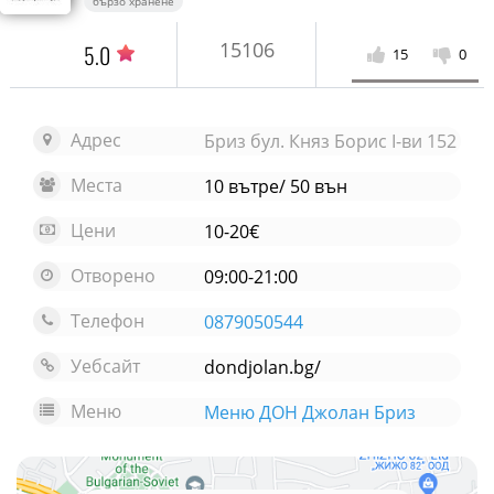
бързо хранене
15106
5.0
15
0
Адрес
Бриз бул. Княз Борис I-ви 152
Места
10 вътре/ 50 вън
Цени
10-20€
Отворено
09:00-21:00
Телефон
0879050544
Уебсайт
dondjolan.bg/
Меню
Меню ДОН Джолан Бриз