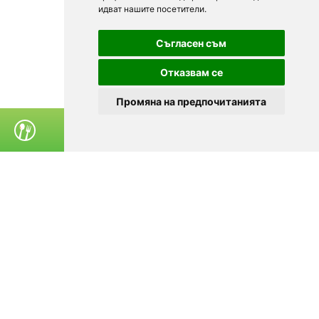
идват нашите посетители.
Съгласен съм
Отказвам се
Промяна на предпочитанията
ПОРЪЧАЙ ХРАНА
© 2025
Zavedenia.bg - каталог за заведения София, Пловдив,
Варна, Банско. Актуална информация за заведенията в
България.
Изберете ресторант, бар, клуб, механа или пицария. Резервирайте маса
онлайн. Поръчайте храна за вкъщи. Вижте актуални оферти, събития,