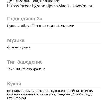
Дон Джолан Владиславово:
https://order.bg/don-djolan-vladislavovo/menu
Подходящо За
Пушачи, обяд, обилно наяждане, Непушачи
Музика
фонова музика
Тип Заведение
Take Out , бързо хранене
Кухня
вегeтарианска, американска кухня, европейска, десерти,
бургери, студена, бърза закуска, сандвичи, Стрийт фууд,
Стрийт фууд