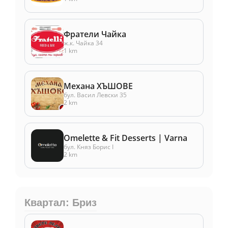
Фратели Чайка
ж.к. Чайка 34
1 km
Механа ХЪШОВЕ
бул. Васил Левски 35
2 km
Omelette & Fit Desserts | Varna
бул. Княз Борис I
2 km
Квартал: Бриз