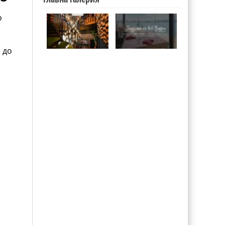
о
 до