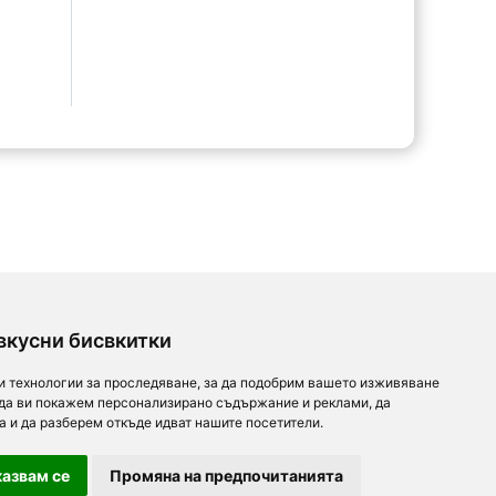
вкусни бисвкитки
и технологии за проследяване, за да подобрим вашето изживяване
 да ви покажем персонализирано съдържание и реклами, да
а и да разберем откъде идват нашите посетители.
азвам се
Промяна на предпочитанията