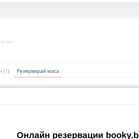
рай Маса
 (1)
Резервирай маса
ИЯ
В. Търново
Бу
Пловдив
ско
Онлайн резервации booky.