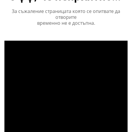
За съжаление страницата която се опитвате да
отворите
временно не е достъпна.