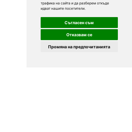
трафика на сайта и да разберем откъде
идват нашите посетители.
Съгласен съм
Отказвам се
Промяна на предпочитанията
© 2025
Zavedenia.bg - каталог за заведения София, Пловдив,
Варна, Банско. Актуална информация за заведенията в
България.
Изберете ресторант, бар, клуб, механа или пицария. Резервирайте маса