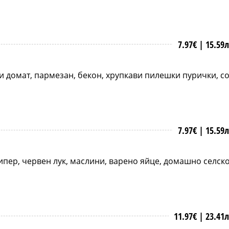
7.97€ |
15.59
ри домат, пармезан, бекон, хрупкави пилешки пурички, с
7.97€ |
15.59
ипер, червен лук, маслини, варено яйце, домашно селск
11.97€ |
23.41