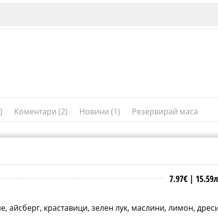
1)
Коментари (2)
Новини (1)
Резервирай маса
ИЯ
В. Търново
Бу
Пловдив
7.97€ |
15.59
е, айсберг, краставици, зелен лук, маслини, лимон, дрес
ско