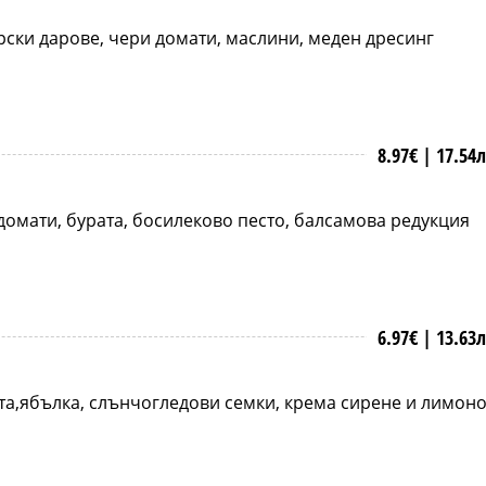
рски дарове, чери домати, маслини, меден дресинг
8.97€ |
17.54
 домати, бурата, босилеково песто, балсамова редукция
6.97€ |
13.63
та,ябълка, слънчогледови семки, крема сирене и лимон