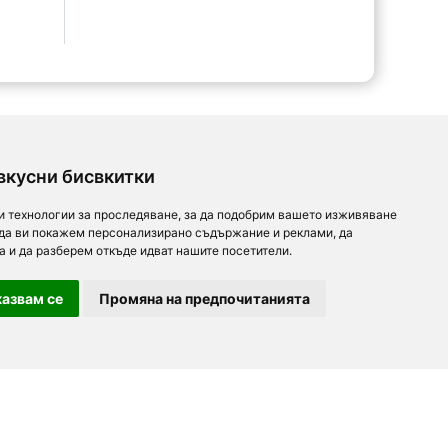
вкусни бисвкитки
и технологии за проследяване, за да подобрим вашето изживяване
 да ви покажем персонализирано съдържание и реклами, да
а и да разберем откъде идват нашите посетители.
азвам се
Промяна на предпочитанията