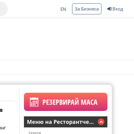
За Бизнеса
Вход
EN
Варна
ргас
РЕЗЕРВИРАЙ МАСА
лв
Меню на Ресторантчето Efe
инг
Салати