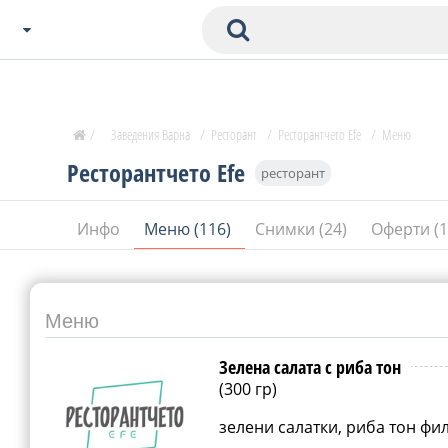
Избери Град
Zavedenia Начало
/
Заведения Варна
/
Ресторант
/
Ресторантчето Efe
/
Меню
София
Ресторантчето Efe
ресторант
Пловдив
Варна
Инфо
Меню (116)
Снимки (24)
Оферти (
СОФ
Бургас
В. Търново
Банско
Меню
Всички останали
Зелена салата с риба тон
(300 гр)
зелени салатки, риба тон фил
Бан