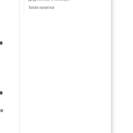
Топли напитки
лв
лв
ов