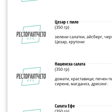
Цезар с пиле
(350 гр)
зелени салатки, айсберг, че
Цезар, крутони
Нашенска салата
(350 гр)
домати, краставици, печен п
сирене, магданоз, дресинг.
Салата Ефе
(350 гр)