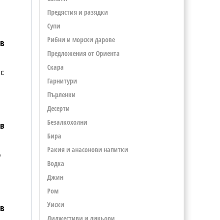
Предястия и разядки
Супи
Рибни и морски дарове
лв
Предложения от Ориента
Скара
ос
Гарнитури
Пърленки
Десерти
Безалкохолни
лв
Бира
Ракия и анасонови напитки
о
Водка
Джин
Ром
Уиски
лв
Диджестиви и ликьори