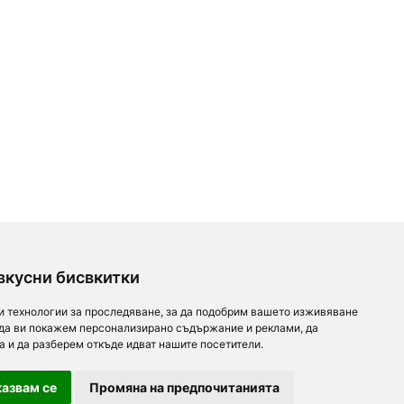
вкусни бисвкитки
и технологии за проследяване, за да подобрим вашето изживяване
 да ви покажем персонализирано съдържание и реклами, да
а и да разберем откъде идват нашите посетители.
азвам се
Промяна на предпочитанията