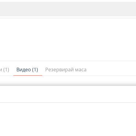
 (1)
Видео (1)
Резервирай маса
ИЯ
В. Търново
Бу
Пловдив
ско