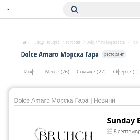
Избери Град
Zavedenia Начало
/
Заведения Варна
/
Ресторант
/
Dolce Amaro Морска Гара
/
Нови
София
Dolce Amaro Морска Гара
ресторант
Пловдив
Варна
Инфо
Меню (26)
Снимки (22)
Оферти (1)
СОФ
Бургас
В. Търново
Банско
Dolce Amaro Морска Гара | Новини
Всички останали
Sunday 
8 септемвр
Бан