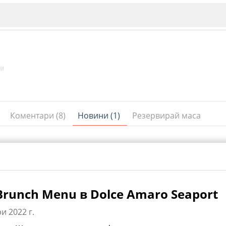
ни
Коментари (8)
Новини (1)
Резервирай маса
ИЯ
В. Търново
Бу
Пловдив
Brunch Menu в Dolce Amaro Seaport
и 2022 г.
ско