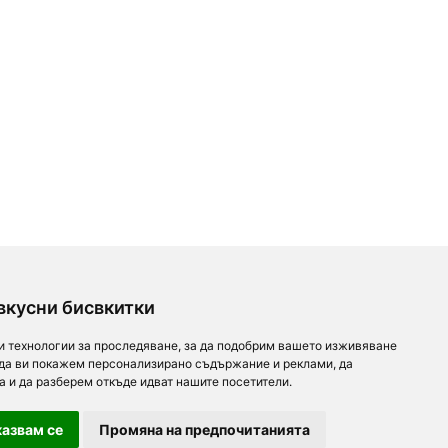
вкусни бисвкитки
и технологии за проследяване, за да подобрим вашето изживяване
 да ви покажем персонализирано съдържание и реклами, да
а и да разберем откъде идват нашите посетители.
азвам се
Промяна на предпочитанията