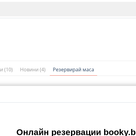
и (10)
Новини (4)
Резервирай маса
ИЯ
В. Търново
Бу
Пловдив
ско
Онлайн резервации booky.