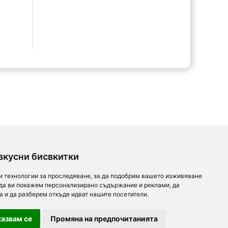
вкусни бисвкитки
и технологии за проследяване, за да подобрим вашето изживяване
 да ви покажем персонализирано съдържание и реклами, да
а и да разберем откъде идват нашите посетители.
азвам се
Промяна на предпочитанията