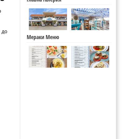
о
 до
Мераки Меню