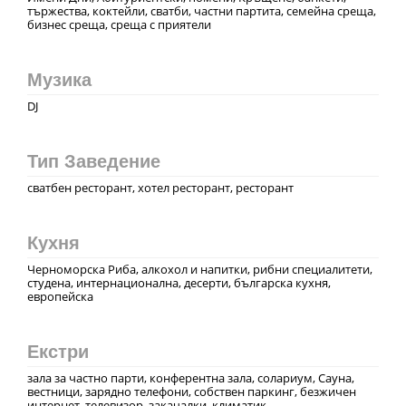
тържества, коктейли, сватби, частни партита, семейна среща,
бизнес среща, среща с приятели
Музика
DJ
Тип Заведение
сватбен ресторант, хотел ресторант, ресторант
Кухня
Черноморска Риба, алкохол и напитки, рибни специалитети,
студена, интернационална, десерти, българска кухня,
европейска
Екстри
зала за частно парти, конферентна зала, солариум, Сауна,
вестници, зарядно телефони, собствен паркинг, безжичен
интернет, телевизор, закачалки, климатик