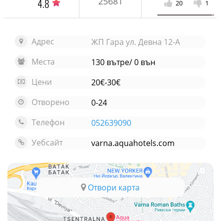
25681
4.8
20
1
Адрес
ЖП Гара ул. Девна 12-А
Места
130 вътре/ 0 вън
Цени
20€-30€
Отворено
0-24
Телефон
052639090
Уебсайт
varna.aquahotels.com
Отвори карта