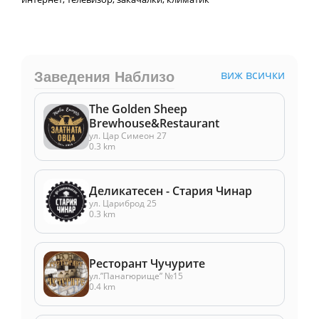
виж всички
Заведения Наблизо
The Golden Sheep
Brewhouse&Restaurant
ул. Цар Симеон 27
0.3 km
Деликатесен - Стария Чинар
ул. Цариброд 25
0.3 km
Ресторант Чучурите
ул.”Панагюрище” №15
0.4 km