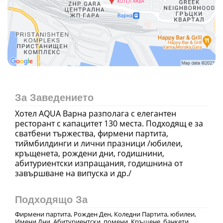
За Заведението
Хотел AQUA Варна разполага с елегантен
ресторант с капацитет 130 места. Подходящ е за
сватбени тържества, фирмени партита,
тиймбилдинги и лични празници /юбилеи,
кръщенета, рождени дни, годишнини,
абитуриентски изпращания, годишнина от
завършване на випуска и др./
Подходящо За
Фирмени партита, Рожден Ден, Коледни Партита, юбилеи,
Имени Дни, Абитуриентски, помени, Кръщене, банкети,